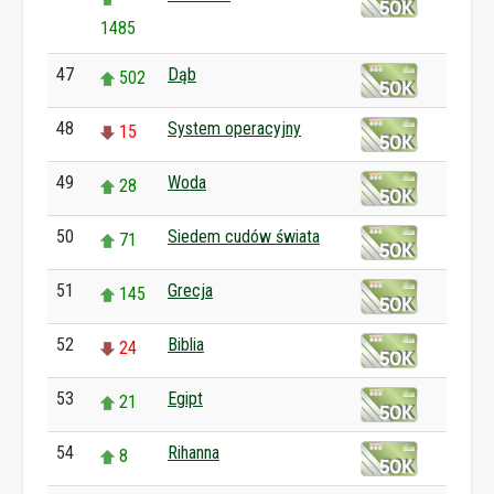
1485
47
Dąb
502
48
System operacyjny
15
49
Woda
28
50
Siedem cudów świata
71
51
Grecja
145
52
Biblia
24
53
Egipt
21
54
Rihanna
8