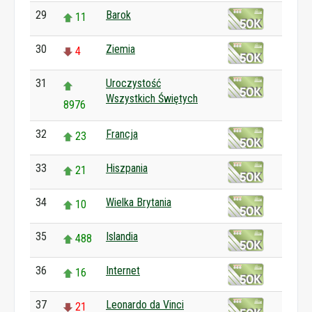
29
Barok
11
30
Ziemia
4
31
Uroczystość
Wszystkich Świętych
8976
32
Francja
23
33
Hiszpania
21
34
Wielka Brytania
10
35
Islandia
488
36
Internet
16
37
Leonardo da Vinci
21