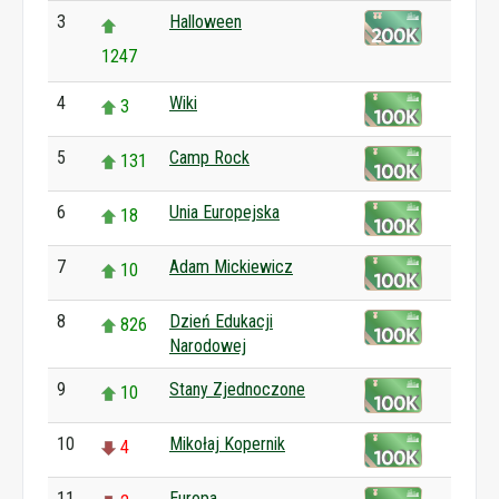
3
Halloween
1247
4
Wiki
3
5
Camp Rock
131
6
Unia Europejska
18
7
Adam Mickiewicz
10
8
Dzień Edukacji
826
Narodowej
9
Stany Zjednoczone
10
10
Mikołaj Kopernik
4
11
Europa