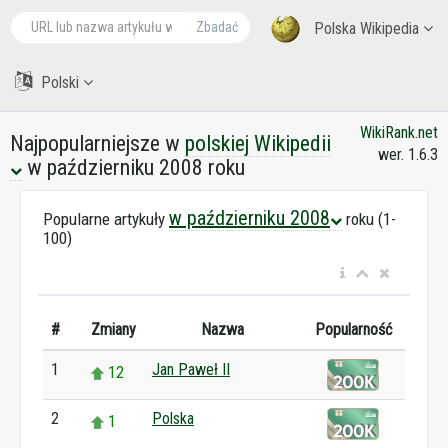
Zbadać
Polska Wikipedia
Polski
WikiRank.net
Najpopularniejsze w
polskiej Wikipedii
wer. 1.6.3
w październiku 2008 roku
w październiku 2008
Popularne artykuły
roku (1-
100)
#
Zmiany
Nazwa
Popularność
1
Jan Paweł II
12
2
Polska
1