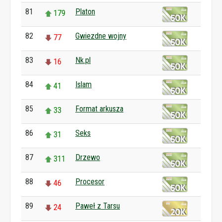
81
Platon
179
82
Gwiezdne wojny
77
83
Nk.pl
16
84
Islam
41
85
Format arkusza
33
86
Seks
31
87
Drzewo
311
88
Procesor
46
89
Paweł z Tarsu
24