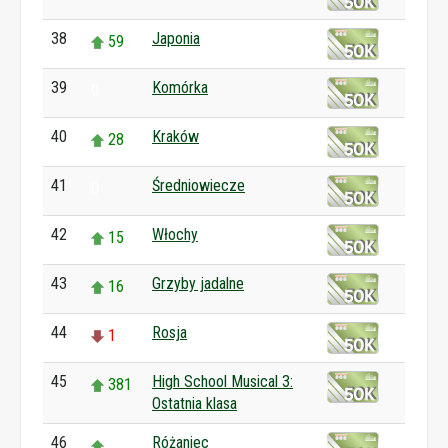
38
Japonia
59
39
Komórka
0
40
Kraków
28
41
Średniowiecze
0
42
Włochy
15
43
Grzyby jadalne
16
44
Rosja
1
45
High School Musical 3:
381
Ostatnia klasa
46
Różaniec