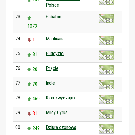
Polsce
73
Sabaton
1073
74
Marihuana
1
75
Buddyzm
81
76
Prącie
20
77
Indie
70
78
Klon zwyczajny
469
79
Miley Cyrus
31
80
Dziura ozonowa
249