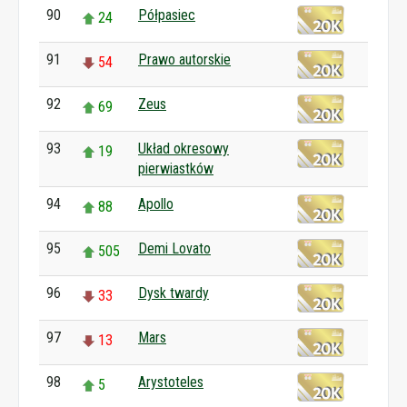
90
Półpasiec
24
91
Prawo autorskie
54
92
Zeus
69
93
Układ okresowy
19
pierwiastków
94
Apollo
88
95
Demi Lovato
505
96
Dysk twardy
33
97
Mars
13
98
Arystoteles
5