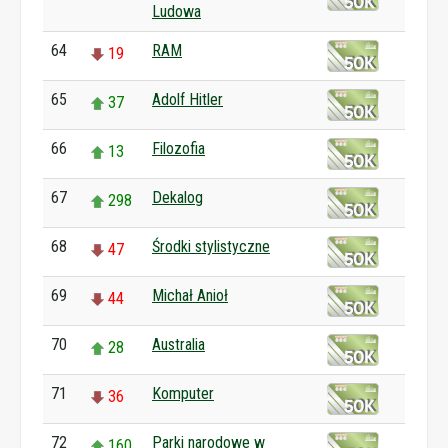
Ludowa
64
RAM
19
65
Adolf Hitler
37
66
Filozofia
13
67
Dekalog
298
68
Środki stylistyczne
47
69
Michał Anioł
44
70
Australia
28
71
Komputer
36
72
Parki narodowe w
160