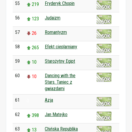
55
Fryderyk Chopin
219
56
Judaizm
123
57
Romantyzm
26
58
Efekt cieplarniany
265
59
Starożytny Egipt
10
60
Dancing with the
10
Stars. Taniec z
gwiazdami
61
Azja
0
62
Jan Matejko
398
63
Chińska Republika
13