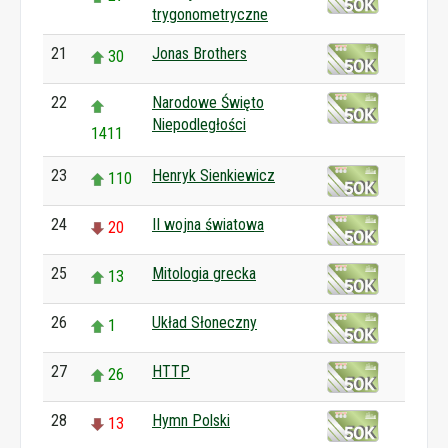
trygonometryczne
21
Jonas Brothers
30
22
Narodowe Święto
Niepodległości
1411
23
Henryk Sienkiewicz
110
24
II wojna światowa
20
25
Mitologia grecka
13
26
Układ Słoneczny
1
27
HTTP
26
28
Hymn Polski
13