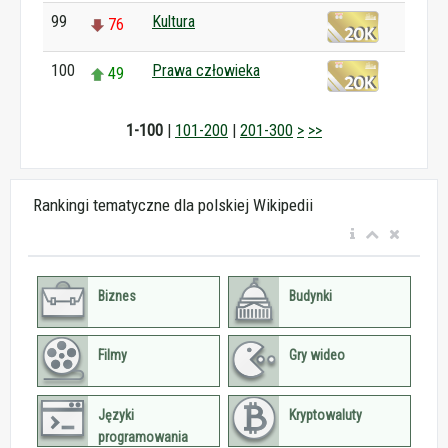
99
Kultura
76
100
Prawa człowieka
49
1-100
|
101-200
|
201-300
>
>>
Rankingi tematyczne dla polskiej Wikipedii
Biznes
Budynki
Filmy
Gry wideo
Języki
Kryptowaluty
programowania