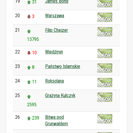
19
James Bond
31
20
Warszawa
3
21
Filip Chajzer
13795
22
Wiedźmin
10
23
Państwo Islamskie
8
24
Roksolana
11
25
Grażyna Kulczyk
2595
26
Bitwa pod
239
Grunwaldem