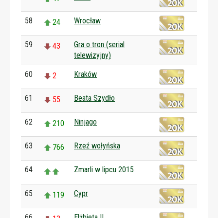
58
Wrocław
24
59
Gra o tron (serial
43
telewizyjny)
60
Kraków
2
61
Beata Szydło
55
62
Ninjago
210
63
Rzeź wołyńska
766
64
Zmarli w lipcu 2015
65
Cypr
119
66
Elżbieta II