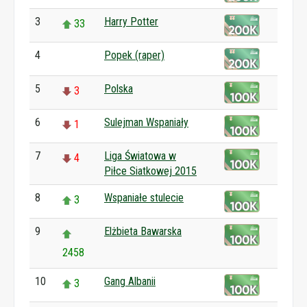
3
Harry Potter
33
4
Popek (raper)
0
5
Polska
3
6
Sulejman Wspaniały
1
7
Liga Światowa w
4
Piłce Siatkowej 2015
8
Wspaniałe stulecie
3
9
Elżbieta Bawarska
2458
10
Gang Albanii
3