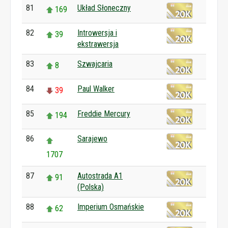
81
Układ Słoneczny
169
82
Introwersja i
39
ekstrawersja
83
Szwajcaria
8
84
Paul Walker
39
85
Freddie Mercury
194
86
Sarajewo
1707
87
Autostrada A1
91
(Polska)
88
Imperium Osmańskie
62