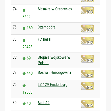
74
Masakra w Srebrenicy
8692
75
Czarnogóra
169
76
FC Basel
29423
77
Stopnie wojskowe w
69
Polsce
78
Bośnia i Hercegowina
440
79
LZ 129 Hindenburg
19808
80
Audi A4
40