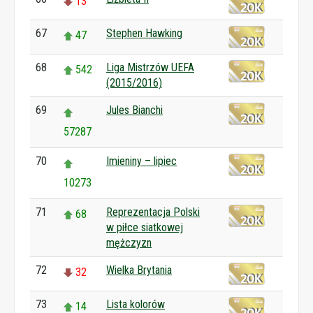
13
67
Stephen Hawking
47
68
Liga Mistrzów UEFA
542
(2015/2016)
69
Jules Bianchi
57287
70
Imieniny – lipiec
10273
71
Reprezentacja Polski
68
w piłce siatkowej
mężczyzn
72
Wielka Brytania
32
73
Lista kolorów
14