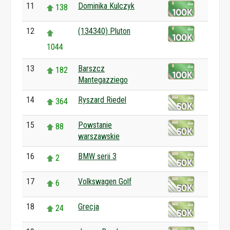
11
Dominika Kulczyk
138
12
(134340) Pluton
1044
13
Barszcz
182
Mantegazziego
14
Ryszard Riedel
364
15
Powstanie
88
warszawskie
16
BMW serii 3
2
17
Volkswagen Golf
6
18
Grecja
24