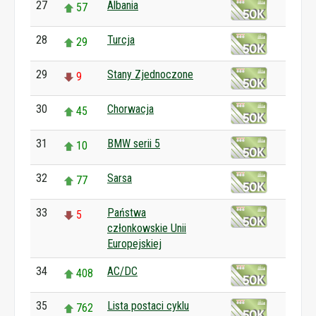
27
Albania
57
28
Turcja
29
29
Stany Zjednoczone
9
30
Chorwacja
45
31
BMW serii 5
10
32
Sarsa
77
33
Państwa
5
członkowskie Unii
Europejskiej
34
AC/DC
408
35
Lista postaci cyklu
762