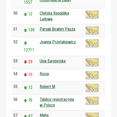
1557
50
Chińska Republika
12
Ludowa
51
Pargalı İbrahim Pasza
139
52
Joanna Przetakiewicz
12711
53
Unia Europejska
29
54
Rosja
10
55
Robert M
12
56
Tablice rejestracyjne
76
w Polsce
57
Malta
47