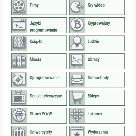
Filmy
Gry wideo
Języki
Kryptowaluty
programowania
Książki
Ludzie
Miasta
Obrazy
Oprogramowanie
Samochody
Seriale telewizyjne
Sklepy
Strony WWW
Taksony
Uniwersytety
Wydarzenia