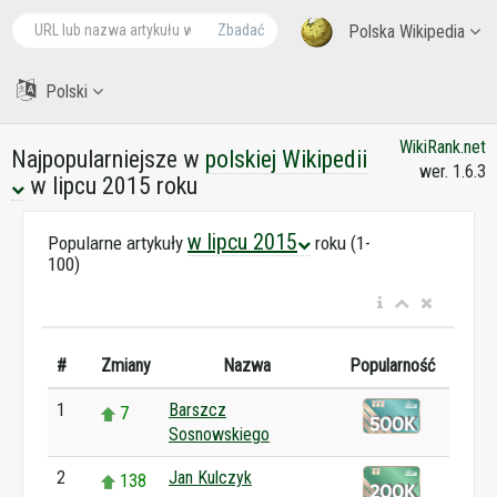
Zbadać
Polska Wikipedia
Polski
WikiRank.net
Najpopularniejsze w
polskiej Wikipedii
wer. 1.6.3
w lipcu 2015 roku
w lipcu 2015
Popularne artykuły
roku (1-
100)
#
Zmiany
Nazwa
Popularność
1
Barszcz
7
Sosnowskiego
2
Jan Kulczyk
138