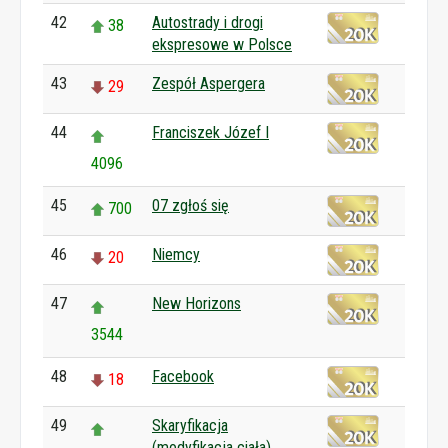
42
Autostrady i drogi
38
ekspresowe w Polsce
43
Zespół Aspergera
29
44
Franciszek Józef I
4096
45
07 zgłoś się
700
46
Niemcy
20
47
New Horizons
3544
48
Facebook
18
49
Skaryfikacja
(modyfikacja ciała)