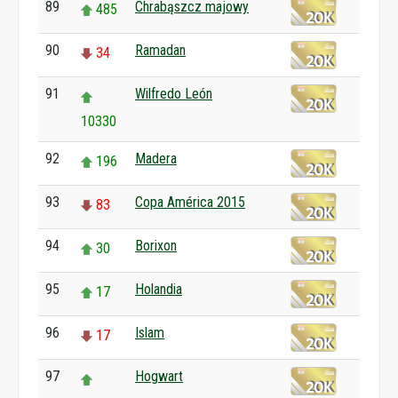
89
Chrabąszcz majowy
485
90
Ramadan
34
91
Wilfredo León
10330
92
Madera
196
93
Copa América 2015
83
94
Borixon
30
95
Holandia
17
96
Islam
17
97
Hogwart