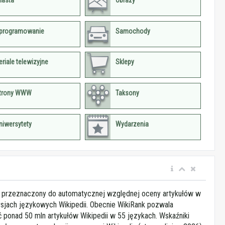
iasta
Obrazy
programowanie
Samochody
eriale telewizyjne
Sklepy
trony WWW
Taksony
niwersytety
Wydarzenia
t przeznaczony do automatycznej względnej oceny artykułów w
sjach językowych Wikipedii. Obecnie WikiRank pozwala
ponad 50 mln artykułów Wikipedii w 55 językach. Wskaźniki