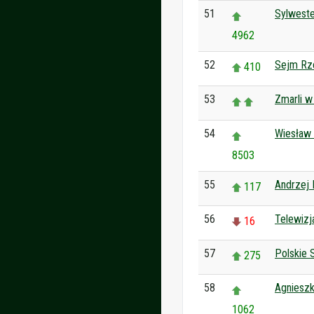
51
Sylwest
4962
52
Sejm Rze
410
53
Zmarli w
54
Wiesław 
8503
55
Andrzej
117
56
Telewizj
16
57
Polskie 
275
58
Agniesz
1062