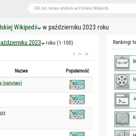
lskiej Wikipedii
w październiku 2023 roku
aździerniku 2023
Rankingi t
roku (1-100)
B
Nazwa
Popularność
F
a (państwo)
J
azy
K