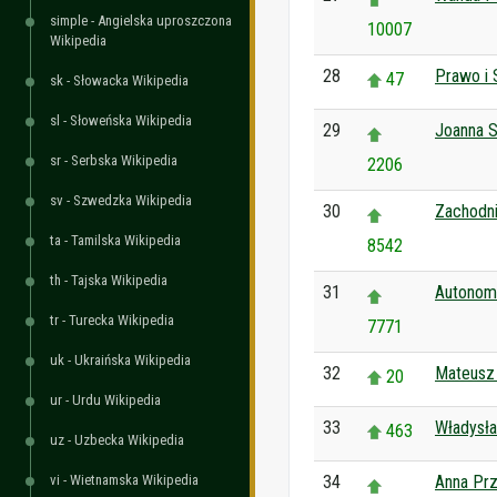
simple - Angielska uproszczona
10007
Wikipedia
28
Prawo i 
47
sk - Słowacka Wikipedia
sl - Słoweńska Wikipedia
29
Joanna S
sr - Serbska Wikipedia
2206
sv - Szwedzka Wikipedia
30
Zachodn
ta - Tamilska Wikipedia
8542
th - Tajska Wikipedia
31
Autonomi
tr - Turecka Wikipedia
7771
uk - Ukraińska Wikipedia
32
Mateusz
20
ur - Urdu Wikipedia
33
Władysł
463
uz - Uzbecka Wikipedia
vi - Wietnamska Wikipedia
34
Anna Prz