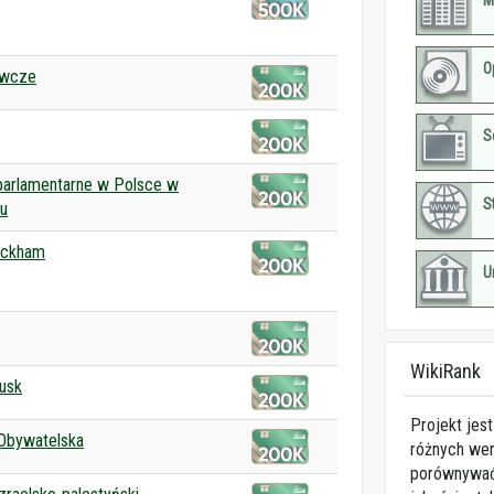
M
O
Owcze
S
parlamentarne w Polsce w
S
u
eckham
U
WikiRank
usk
Projekt jes
 Obywatelska
różnych wer
porównywać 