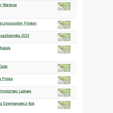
er Wardęga
czypospolitej Polskiej
 październiku 2023
Kukuła
 Duda
a Polska
Stronnictwo Ludowe
ka Dziemianowicz-Bąk