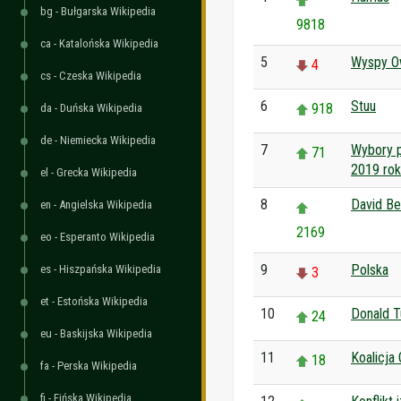
bg - Bułgarska Wikipedia
9818
ca - Katalońska Wikipedia
5
Wyspy 
4
cs - Czeska Wikipedia
6
Stuu
918
da - Duńska Wikipedia
de - Niemiecka Wikipedia
7
Wybory 
71
2019 rok
el - Grecka Wikipedia
8
David B
en - Angielska Wikipedia
2169
eo - Esperanto Wikipedia
9
Polska
es - Hiszpańska Wikipedia
3
et - Estońska Wikipedia
10
Donald T
24
eu - Baskijska Wikipedia
11
Koalicja
18
fa - Perska Wikipedia
fi - Fińska Wikipedia