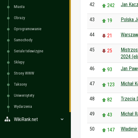
42
Jan Kac
242
Miasta
Obrazy
43
Polska J
19
Oprogramowanie
44
Warszaw
21
Samochody
45
Mistrzos
25
Seriale telewizyjne
2024 (el
Sklepy
46
Jan Pawe
93
Strony WWW
47
Michał K
123
Taksony
Uniwersytety
48
Trzecia 
82
Wydarzenia
49
Michał 
43
WikiRank.net
50
Władimir
147