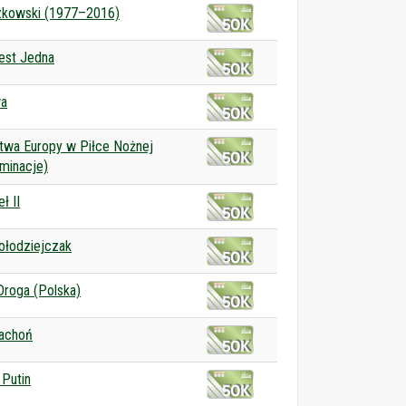
zkowski (1977–2016)
est Jedna
a
twa Europy w Piłce Nożnej
iminacje)
ł II
ołodziejczak
Droga (Polska)
Rachoń
 Putin