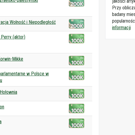
izraelsko-palestyński
jakości arty
Przy oblicz
badany mies
popularnośc
acja Wolność i Niepodległość
informacji
Perry (aktor)
orwin-Mikke
parlamentarne w Polsce w
u
Hołownia
ion
a