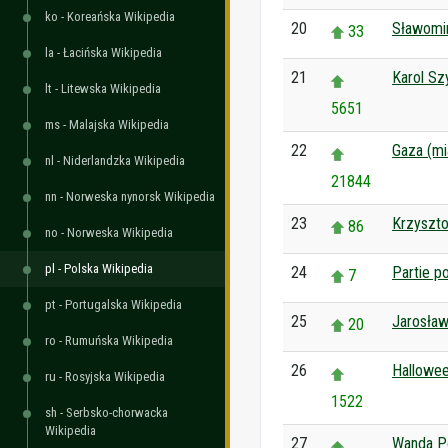
ko - Koreańska Wikipedia
20
Sławomi
33
la - Łacińska Wikipedia
21
Karol S
lt - Litewska Wikipedia
5651
ms - Malajska Wikipedia
22
Gaza (mi
nl - Niderlandzka Wikipedia
21844
nn - Norweska nynorsk Wikipedia
23
Krzyszto
86
no - Norweska Wikipedia
pl - Polska Wikipedia
24
Partie p
7
pt - Portugalska Wikipedia
25
Jarosław
20
ro - Rumuńska Wikipedia
26
Hallowe
ru - Rosyjska Wikipedia
1522
sh - Serbsko-chorwacka
Wikipedia
27
Wanda P