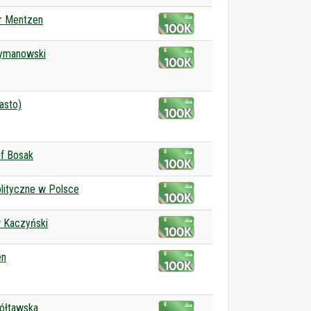
r Mentzen
zymanowski
asto)
f Bosak
olityczne w Polsce
 Kaczyński
en
ółtawska