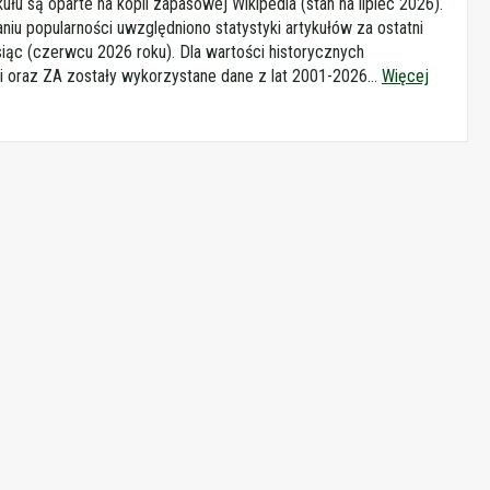
kułu są oparte na kopii zapasowej Wikipedia (stan na lipiec 2026).
aniu popularności uwzględniono statystyki artykułów za ostatni
iąc (czerwcu 2026 roku). Dla wartości historycznych
i oraz ZA zostały wykorzystane dane z lat 2001-2026...
Więcej