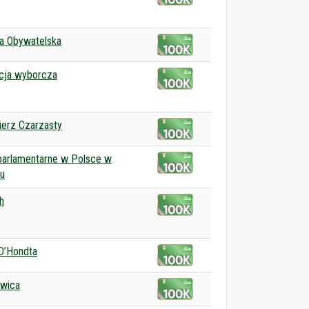
a Obywatelska
cja wyborcza
erz Czarzasty
parlamentarne w Polsce w
u
h
D’Hondta
wica