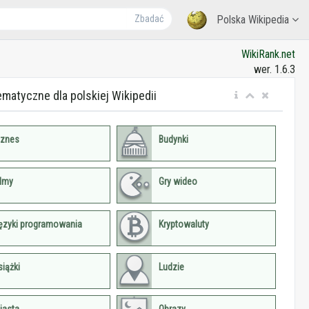
Zbadać
Polska Wikipedia
WikiRank.net
wer. 1.6.3
ematyczne dla polskiej Wikipedii
iznes
Budynki
ilmy
Gry wideo
ęzyki programowania
Kryptowaluty
siążki
Ludzie