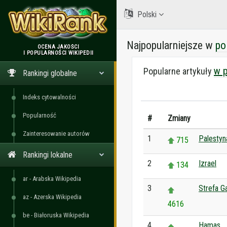
Polski
Najpopularniejsze w
po
OCENA JAKOŚCI
I POPULARNOŚCI WIKIPEDII
WikiRank
w p
Popularne artykuły
Rankingi globalne
Indeks cytowalności
Popularność
#
Zmiany
Zainteresowanie autorów
1
Palestyn
715
Rankingi lokalne
2
Izrael
134
ar - Arabska Wikipedia
3
Strefa G
az - Azerska Wikipedia
4616
be - Białoruska Wikipedia
4
Hamas