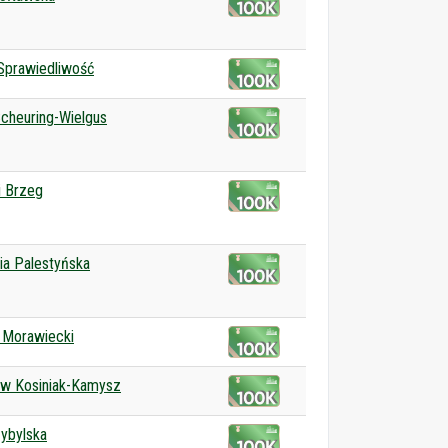
Sprawiedliwość
cheuring-Wielgus
i Brzeg
a Palestyńska
 Morawiecki
aw Kosiniak-Kamysz
ybylska