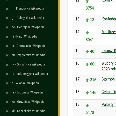
12
Konflikt 
3754
fr - Francuska Wikipedia
gl - Galicyjska Wikipedia
13
Konfeder
13
he - Hebrajska Wikipedia
14
Matthew 
hi - Hindi Wikipedia
8041
hr - Chorwacka Wikipedia
15
Janusz K
40
hu - Węgierska Wikipedia
16
Wybory 
60
hy - Ormiańska Wikipedia
2023 rok
id - Indonezyjska Wikipedia
17
Szymon 
316
it - Włoska Wikipedia
18
Céline D
146
ja - Japońska Wikipedia
ka - Gruzińska Wikipedia
19
Palestyn
kk - Kazachska Wikipedia
5170