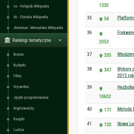
1330
vo - Volapük Wikipedia
zh - Chińska Wikipedia
35
Platform
54
zhminnan - Minnańska Wikipedia
36
Frekwen
Rankingi tematyczne
2053
37
Włodzimi
Biznes
335
Budynki
38
Wybory 
347
2015 rok
Filmy
Gry wideo
39
Hezbolla
10602
Języki programowania
Kryptowaluty
40
Metoda 
171
Książki
41
Nowa Le
120
Ludzie