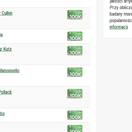
jakości arty
Przy oblicz
 Culkin
badany mies
popularnośc
informacji
ga
z Kutz
Manoppello
ollack
obs