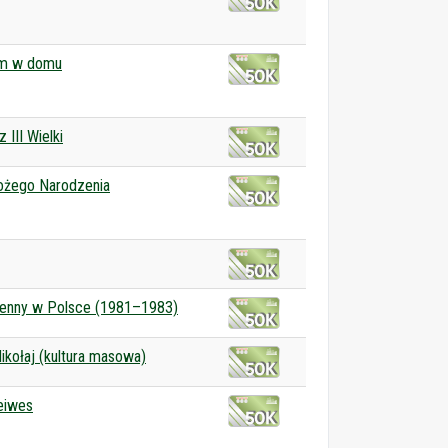
am w domu
 III Wielki
Bożego Narodzenia
jenny w Polsce (1981–1983)
ikołaj (kultura masowa)
eiwes