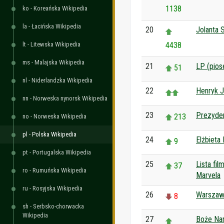
1138
ko - Koreańska Wikipedia
la - Łacińska Wikipedia
20
Jolanta 
lt - Litewska Wikipedia
4438
ms - Malajska Wikipedia
21
LP (pios
51
nl - Niderlandzka Wikipedia
22
Henryk 
nn - Norweska nynorsk Wikipedia
23
Prezyde
213
no - Norweska Wikipedia
pl - Polska Wikipedia
24
Elżbieta I
9
pt - Portugalska Wikipedia
25
Lista fi
37
ro - Rumuńska Wikipedia
Marvela
ru - Rosyjska Wikipedia
26
Warszaw
8
sh - Serbsko-chorwacka
Wikipedia
27
Boże Na