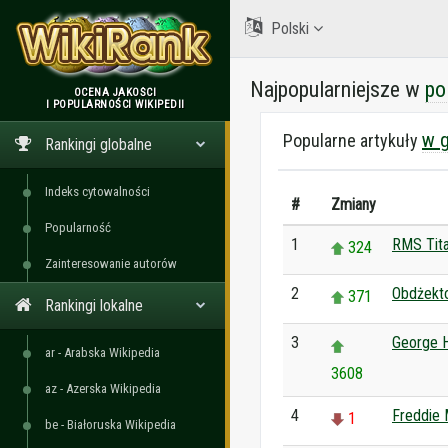
Polski
Najpopularniejsze w
po
OCENA JAKOŚCI
I POPULARNOŚCI WIKIPEDII
WikiRank
w g
Popularne artykuły
Rankingi globalne
Indeks cytowalności
#
Zmiany
Popularność
1
RMS Tita
324
Zainteresowanie autorów
2
Obdżekt
371
Rankingi lokalne
3
George H
ar - Arabska Wikipedia
3608
az - Azerska Wikipedia
4
Freddie 
1
be - Białoruska Wikipedia