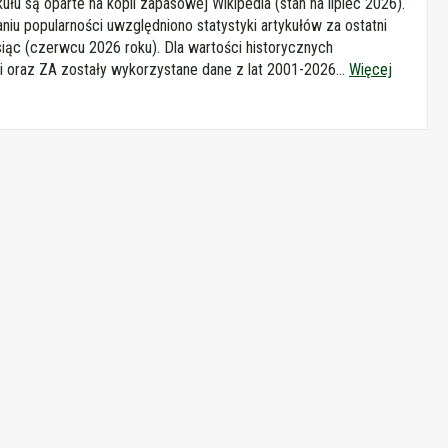
kułu są oparte na kopii zapasowej Wikipedia (stan na lipiec 2026).
aniu popularności uwzględniono statystyki artykułów za ostatni
iąc (czerwcu 2026 roku). Dla wartości historycznych
i oraz ZA zostały wykorzystane dane z lat 2001-2026...
Więcej