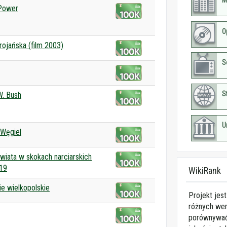
M
Power
O
rojańska (film 2003)
S
S
. Bush
U
Węgiel
wiata w skokach narciarskich
19
WikiRank
e wielkopolskie
Projekt jes
różnych wer
porównywać 