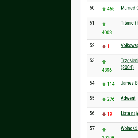
50
Mamed C
465
51
Titanic (
4008
52
Volkswag
1
53
Trzęsien
(2004)
4396
54
James B
114
55
Adwent
276
56
Lista na
19
57
Wolność 
19198