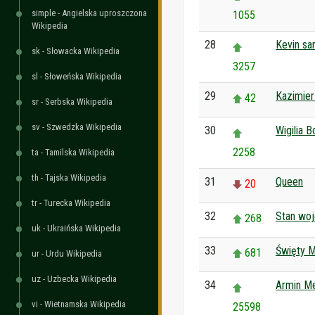
simple - Angielska uproszczona
1055
Wikipedia
28
Kevin s
sk - Słowacka Wikipedia
3257
sl - Słoweńska Wikipedia
29
Kazimierz
42
sr - Serbska Wikipedia
sv - Szwedzka Wikipedia
30
Wigilia 
2258
ta - Tamilska Wikipedia
th - Tajska Wikipedia
31
Queen
20
tr - Turecka Wikipedia
32
Stan wo
268
uk - Ukraińska Wikipedia
33
Święty M
681
ur - Urdu Wikipedia
uz - Uzbecka Wikipedia
34
Armin M
vi - Wietnamska Wikipedia
25598