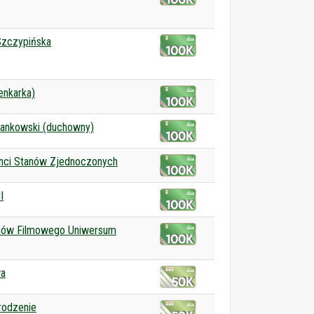
Szczypińska
enkarka)
Jankowski (duchowny)
nci Stanów Zjednoczonych
I
lmów Filmowego Uniwersum
a
rodzenie