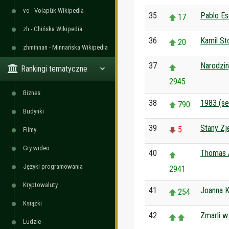
vo - Volapük Wikipedia
35
Pablo Es
17
zh - Chińska Wikipedia
36
Kamil St
20
zhminnan - Minnańska Wikipedia
37
Narodzin
Rankingi tematyczne
2945
Biznes
38
1983 (ser
790
Budynki
39
Stany Z
5
Filmy
Gry wideo
40
Thomas 
Języki programowania
2941
Kryptowaluty
41
Joanna K
254
Książki
42
Zmarli w
Ludzie