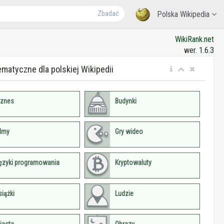
Zbadać
Polska Wikipedia
WikiRank.net
wer. 1.6.3
ematyczne dla polskiej Wikipedii
iznes
Budynki
ilmy
Gry wideo
ęzyki programowania
Kryptowaluty
siążki
Ludzie