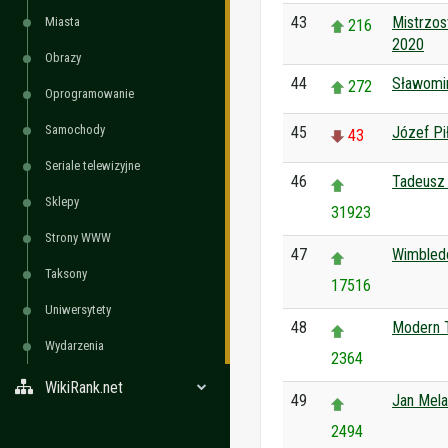
43
Mistrzos
Miasta
216
2020
Obrazy
44
Sławomir
272
Oprogramowanie
Samochody
45
Józef Pi
43
Seriale telewizyjne
46
Tadeusz
Sklepy
31923
Strony WWW
47
Wimbled
Taksony
17516
Uniwersytety
48
Modern T
Wydarzenia
2364
WikiRank.net
49
Jan Mela
2494