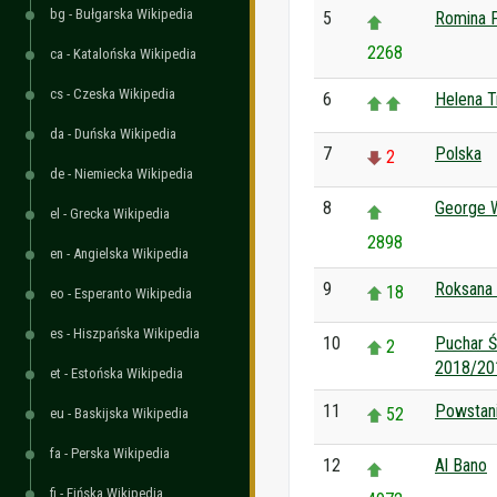
bg - Bułgarska Wikipedia
5
Romina 
2268
ca - Katalońska Wikipedia
cs - Czeska Wikipedia
6
Helena T
da - Duńska Wikipedia
7
Polska
2
de - Niemiecka Wikipedia
8
George W
el - Grecka Wikipedia
2898
en - Angielska Wikipedia
9
Roksana 
18
eo - Esperanto Wikipedia
es - Hiszpańska Wikipedia
10
Puchar Ś
2
2018/20
et - Estońska Wikipedia
11
Powstani
52
eu - Baskijska Wikipedia
fa - Perska Wikipedia
12
Al Bano
fi - Fińska Wikipedia