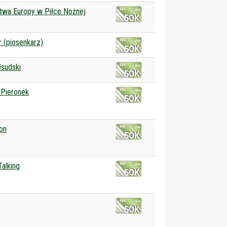
twa Europy w Piłce Nożnej
 (piosenkarz)
łsudski
 Pieronek
on
alking