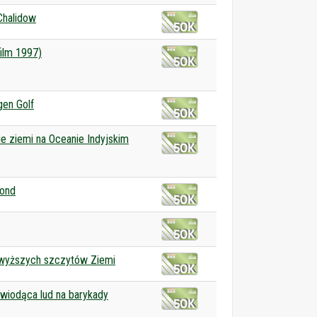
halidow
film 1997)
en Golf
ie ziemi na Oceanie Indyjskim
ond
jwyższych szczytów Ziemi
wiodąca lud na barykady