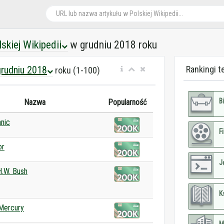
lskiej Wikipedii
w grudniu 2018 roku
rudniu 2018
Rankingi t
roku (1-100)
B
Nazwa
Popularność
nic
F
or
J
.W. Bush
K
Mercury