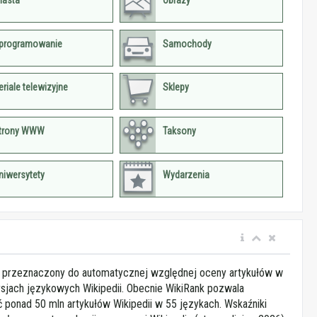
iasta
Obrazy
programowanie
Samochody
eriale telewizyjne
Sklepy
trony WWW
Taksony
niwersytety
Wydarzenia
t przeznaczony do automatycznej względnej oceny artykułów w
sjach językowych Wikipedii. Obecnie WikiRank pozwala
ponad 50 mln artykułów Wikipedii w 55 językach. Wskaźniki