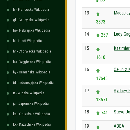
4972
fr - Francuska Wikipedia
13
Macaulay
gl - Galicyjska Wikipedia
3373
he - Hebrajska Wikipedia
14
Lady Ga
257
hi - Hindi Wikipedia
15
Kazimier
hr - Chorwacka Wikipedia
1610
hu - Węgierska Wikipedia
16
Całun z 
hy - Ormiańska Wikipedia
17645
id - Indonezyjska Wikipedia
17
Sydney P
it - Włoska Wikipedia
13671
ja - Japońska Wikipedia
18
Steve J
741
ka - Gruzińska Wikipedia
kk - Kazachska Wikipedia
19
ABBA