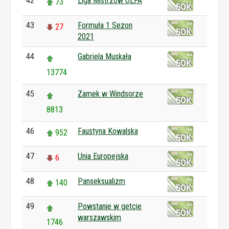
42
Liga Mistrzów UEFA
73
43
Formuła 1 Sezon
27
2021
44
Gabriela Muskała
13774
45
Zamek w Windsorze
8813
46
Faustyna Kowalska
952
47
Unia Europejska
6
48
Panseksualizm
140
49
Powstanie w getcie
warszawskim
1746