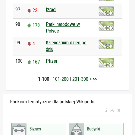
97
Izrael
22
98
Parki narodowe w
178
Polsce
99
Kalendarium dzień po
4
dniu
100
Pfizer
167
1-100
|
101-200
|
201-300
>
>>
Rankingi tematyczne dla polskiej Wikipedii
Biznes
Budynki