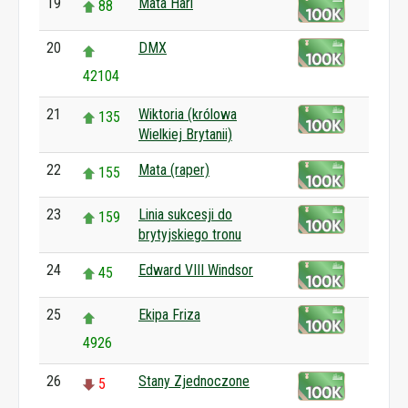
19
Mata Hari
88
20
DMX
42104
21
Wiktoria (królowa
135
Wielkiej Brytanii)
22
Mata (raper)
155
23
Linia sukcesji do
159
brytyjskiego tronu
24
Edward VIII Windsor
45
25
Ekipa Friza
4926
26
Stany Zjednoczone
5