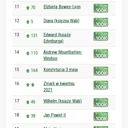
11
Elżbieta Bowes-Lyon
70
12
Diana (księżna Walii)
5
13
Edward (książę
131
Edynburga)
14
Andrew Mountbatten-
110
Windsor
15
Konstytucja 3 maja
164
16
Zmarli w kwietniu
2021
17
Wilhelm (książę Walii)
46
18
Jan Paweł II
38