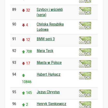
89
Szybcy i wściekli
32
(seria)
90
Chińska Republika
4
Ludowa
91
BMW serii 3
12
92
Maria Teck
708
93
Miasta w Polsce
17
94
Hubert Hurkacz
10846
95
Jezus Chrystus
145
96
Henryk Sienkiewicz
2