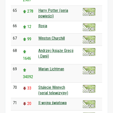
65
Harry Potter (seria
278
powieści)
66
Rosja
12
67
Winston Churchill
99
68
Andrzej (książę Grecji
i Danii)
1646
69
Marian Lichtman
34092
70
Stulecie Winnych
33
(serial telewizyjny)
71
II wojna światowa
20