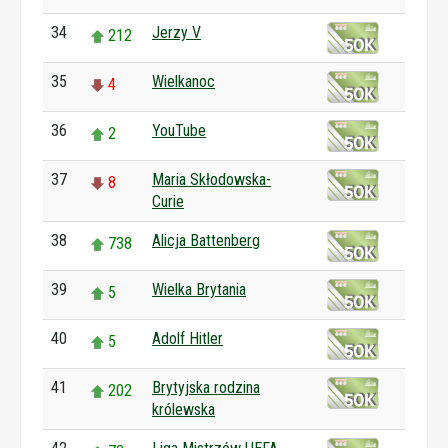
34
Jerzy V
212
35
Wielkanoc
4
36
YouTube
2
37
Maria Skłodowska-
8
Curie
38
Alicja Battenberg
738
39
Wielka Brytania
5
40
Adolf Hitler
5
41
Brytyjska rodzina
202
królewska