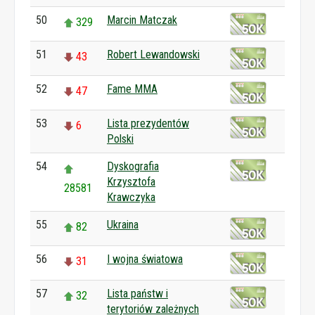
50
Marcin Matczak
329
51
Robert Lewandowski
43
52
Fame MMA
47
53
Lista prezydentów
6
Polski
54
Dyskografia
Krzysztofa
28581
Krawczyka
55
Ukraina
82
56
I wojna światowa
31
57
Lista państw i
32
terytoriów zależnych