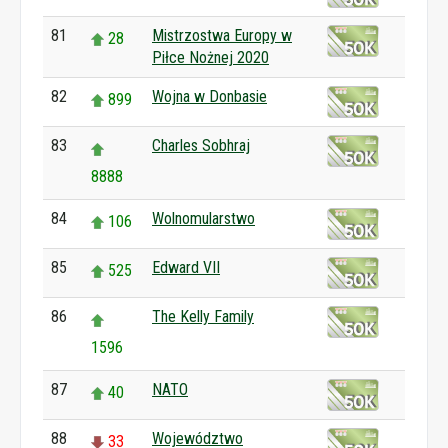
81
Mistrzostwa Europy w
28
Piłce Nożnej 2020
82
Wojna w Donbasie
899
83
Charles Sobhraj
8888
84
Wolnomularstwo
106
85
Edward VII
525
86
The Kelly Family
1596
87
NATO
40
88
Województwo
33