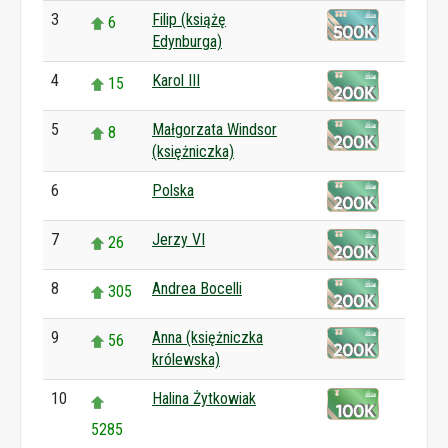
3
Filip (książę
6
Edynburga)
4
Karol III
15
5
Małgorzata Windsor
8
(księżniczka)
6
Polska
0
7
Jerzy VI
26
8
Andrea Bocelli
305
9
Anna (księżniczka
56
królewska)
10
Halina Żytkowiak
5285