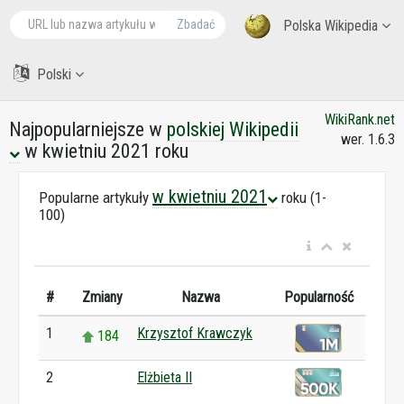
Zbadać
Polska Wikipedia
Polski
WikiRank.net
Najpopularniejsze w
polskiej Wikipedii
wer. 1.6.3
w kwietniu 2021 roku
w kwietniu 2021
Popularne artykuły
roku (1-
100)
#
Zmiany
Nazwa
Popularność
1
Krzysztof Krawczyk
184
2
Elżbieta II
0