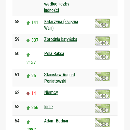
według liczby
ludności
58
Katarzyna (księżna
141
Walii)
59
Zbrodnia katyńska
337
60
Pola Raksa
2157
61
Stanisław August
26
Poniatowski
62
Niemcy
14
63
Indie
266
64
Adam Bodnar
2987