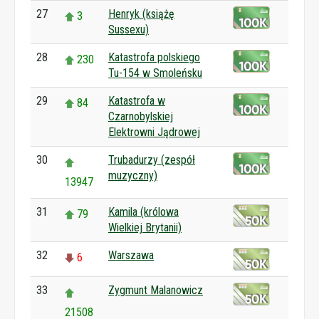
27
Henryk (książę
3
Sussexu)
28
Katastrofa polskiego
230
Tu-154 w Smoleńsku
29
Katastrofa w
84
Czarnobylskiej
Elektrowni Jądrowej
30
Trubadurzy (zespół
muzyczny)
13947
31
Kamila (królowa
79
Wielkiej Brytanii)
32
Warszawa
6
33
Zygmunt Malanowicz
21508