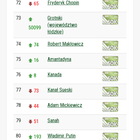
72
Fryderyk Chopin
65
73
Grotniki
(województwo
50099
łódzkie)
74
Robert Makłowicz
74
75
Amantadyna
16
76
Kanada
8
77
Kanał Sueski
73
78
Adam Mickiewicz
44
79
Sanah
51
80
Władimir Putin
193