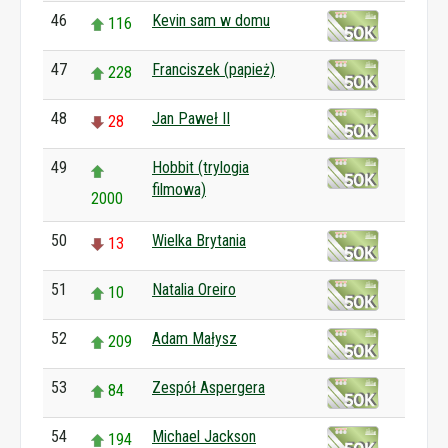
46
Kevin sam w domu
116
47
Franciszek (papież)
228
48
Jan Paweł II
28
49
Hobbit (trylogia
filmowa)
2000
50
Wielka Brytania
13
51
Natalia Oreiro
10
52
Adam Małysz
209
53
Zespół Aspergera
84
54
Michael Jackson
194