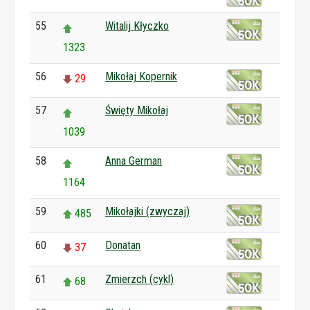
55
Witalij Kłyczko
1323
56
Mikołaj Kopernik
29
57
Święty Mikołaj
1039
58
Anna German
1164
59
Mikołajki (zwyczaj)
485
60
Donatan
37
61
Zmierzch (cykl)
68