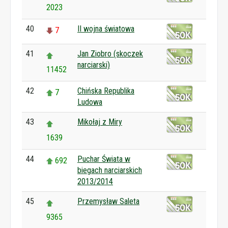
2023
40
II wojna światowa
7
41
Jan Ziobro (skoczek
narciarski)
11452
42
Chińska Republika
7
Ludowa
43
Mikołaj z Miry
1639
44
Puchar Świata w
692
biegach narciarskich
2013/2014
45
Przemysław Saleta
9365