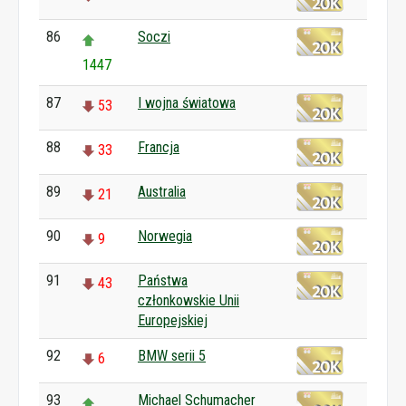
86
Soczi
1447
87
I wojna światowa
53
88
Francja
33
89
Australia
21
90
Norwegia
9
91
Państwa
43
członkowskie Unii
Europejskiej
92
BMW serii 5
6
93
Michael Schumacher