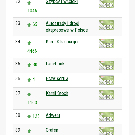
32
Szybcy i wściekli
1045
33
Autostrady i drogi
65
ekspresowe w Polsce
34
Karol Strasburger
4466
35
Facebook
30
36
BMW serii 3
4
37
Kamil Stoch
1163
38
Adwent
123
39
Grafen