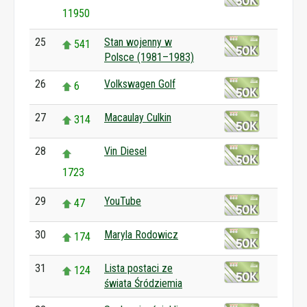
11950
25
Stan wojenny w
541
Polsce (1981–1983)
26
Volkswagen Golf
6
27
Macaulay Culkin
314
28
Vin Diesel
1723
29
YouTube
47
30
Maryla Rodowicz
174
31
Lista postaci ze
124
świata Śródziemia