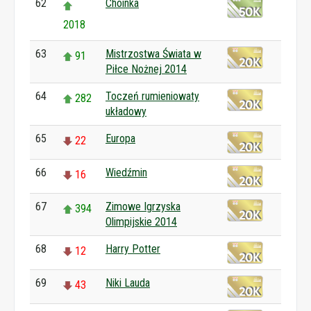
62
Choinka
2018
63
Mistrzostwa Świata w
91
Piłce Nożnej 2014
64
Toczeń rumieniowaty
282
układowy
65
Europa
22
66
Wiedźmin
16
67
Zimowe Igrzyska
394
Olimpijskie 2014
68
Harry Potter
12
69
Niki Lauda
43