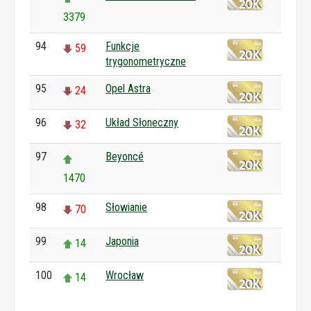
3379
94
Funkcje
59
trygonometryczne
95
Opel Astra
24
96
Układ Słoneczny
32
97
Beyoncé
1470
98
Słowianie
70
99
Japonia
14
100
Wrocław
14