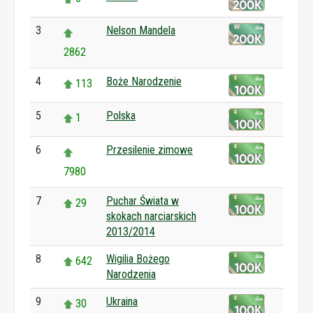
3
Nelson Mandela
2862
4
Boże Narodzenie
113
5
Polska
1
6
Przesilenie zimowe
7980
7
Puchar Świata w
29
skokach narciarskich
2013/2014
8
Wigilia Bożego
642
Narodzenia
9
Ukraina
30