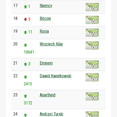
17
Niemcy
1
18
Bitcoin
3
19
Rosja
11
20
Wojciech Kilar
10641
21
Eminem
3
22
Dawid Kwiatkowski
2415
23
Apartheid
3172
24
Andrzej Turski