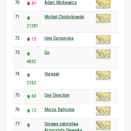
70
Adam Mickiewicz
41
71
Michaił Chodorkowski
21281
72
Unia Europejska
15
73
Go
4832
74
Huragan
3743
75
One Direction
60
76
Morze Bałtyckie
13
77
Sprawa zabójstwa
Krzysztofa Olewnika