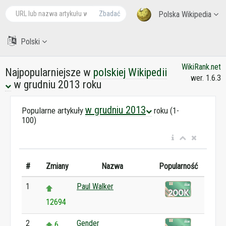
Zbadać
Polska Wikipedia
Polski
WikiRank.net
Najpopularniejsze w
polskiej Wikipedii
wer. 1.6.3
w grudniu 2013 roku
w grudniu 2013
Popularne artykuły
roku (1-
100)
#
Zmiany
Nazwa
Popularność
1
Paul Walker
12694
2
Gender
6