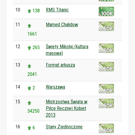
10
RMS Titanic
138
11
Mamed Chalidow
1661
12
Święty Mikołaj (kultura
265
masowa)
13
Format arkusza
2041
14
Warszawa
2
15
Mistrzostwa Świata w
Piłce Ręcznej Kobiet
34250
2013
16
Stany Zjednoczone
6