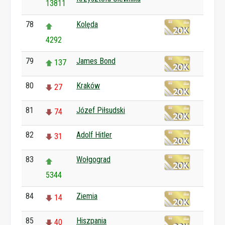
13811
78
Kolęda
4292
79
James Bond
137
80
Kraków
27
81
Józef Piłsudski
74
82
Adolf Hitler
31
83
Wołgograd
5344
84
Ziemia
14
85
Hiszpania
40