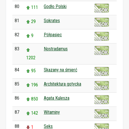
80
Godło Polski
111
81
Sokrates
29
82
Półpasiec
9
83
Nostradamus
1202
84
Skazany na śmierć
95
85
Architektura gotycka
196
86
Agata Kulesza
850
87
Witaminy
142
88
Seks
1