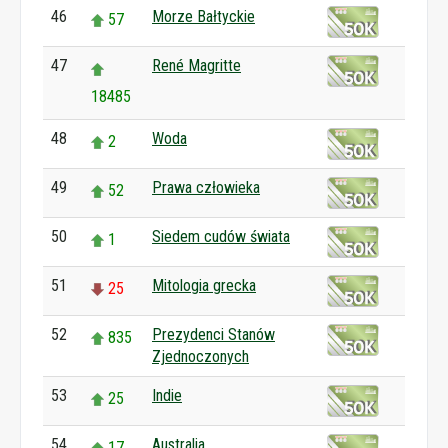
46
Morze Bałtyckie
57
47
René Magritte
18485
48
Woda
2
49
Prawa człowieka
52
50
Siedem cudów świata
1
51
Mitologia grecka
25
52
Prezydenci Stanów
835
Zjednoczonych
53
Indie
25
54
Australia
17