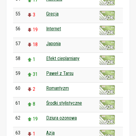
55
Grecja
3
56
Internet
19
57
Japonia
18
58
Efekt cieplarniany
1
59
Paweł z Tarsu
31
60
Romantyzm
2
61
Środki stylistyczne
8
62
Dziura ozonowa
19
63
Azja
1