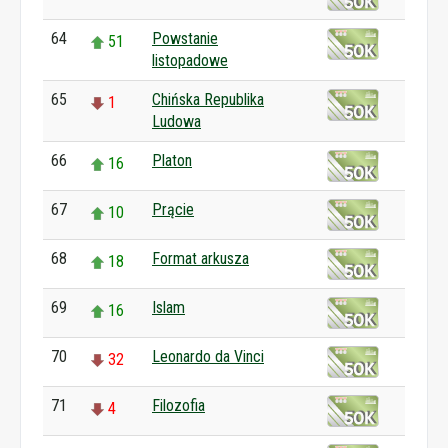
64
Powstanie
51
listopadowe
65
Chińska Republika
1
Ludowa
66
Platon
16
67
Prącie
10
68
Format arkusza
18
69
Islam
16
70
Leonardo da Vinci
32
71
Filozofia
4