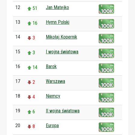
12
Jan Matejko
51
13
Hymn Polski
16
14
Mikołaj Kopernik
3
15
I wojna światowa
3
16
Barok
14
17
Warszawa
2
18
Niemcy
4
19
II wojna światowa
6
20
Europa
8