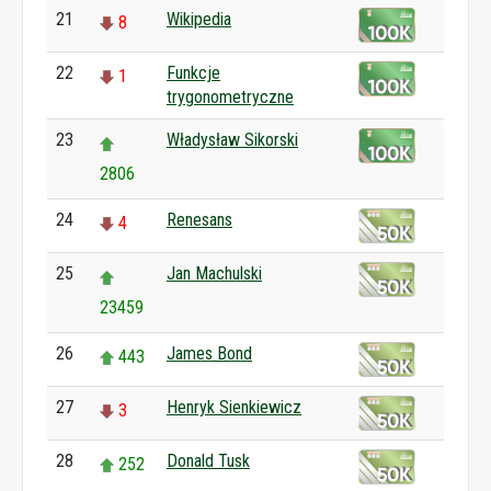
21
Wikipedia
8
22
Funkcje
1
trygonometryczne
23
Władysław Sikorski
2806
24
Renesans
4
25
Jan Machulski
23459
26
James Bond
443
27
Henryk Sienkiewicz
3
28
Donald Tusk
252