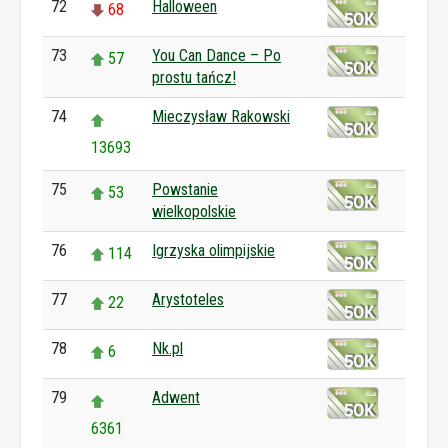
72
Halloween
68
73
You Can Dance – Po
57
prostu tańcz!
74
Mieczysław Rakowski
13693
75
Powstanie
53
wielkopolskie
76
Igrzyska olimpijskie
114
77
Arystoteles
22
78
Nk.pl
6
79
Adwent
6361