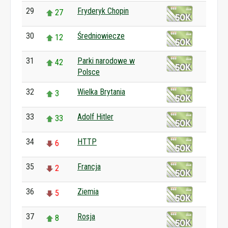
29
Fryderyk Chopin
27
30
Średniowiecze
12
31
Parki narodowe w
42
Polsce
32
Wielka Brytania
3
33
Adolf Hitler
33
34
HTTP
6
35
Francja
2
36
Ziemia
5
37
Rosja
8