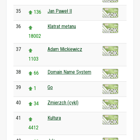
35
Jan Paweł II
136
36
Klatrat metanu
18002
37
Adam Mickiewicz
1103
38
Domain Name System
66
39
Go
1
40
Zmierzch (cykl)
34
41
Kultura
4412