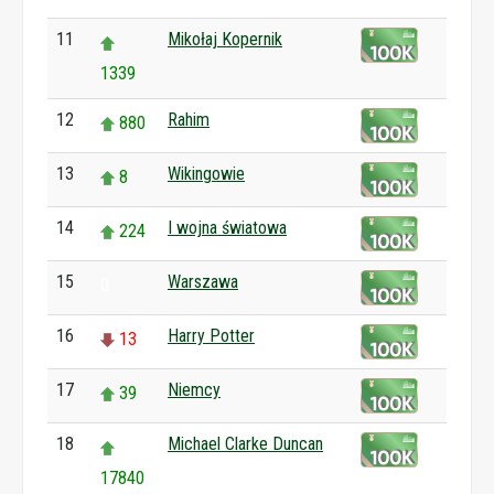
11
Mikołaj Kopernik
1339
12
Rahim
880
13
Wikingowie
8
14
I wojna światowa
224
15
Warszawa
0
16
Harry Potter
13
17
Niemcy
39
18
Michael Clarke Duncan
17840