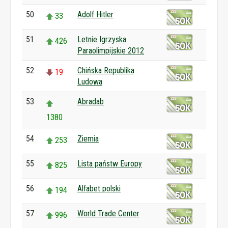
50
Adolf Hitler
33
51
Letnie Igrzyska
426
Paraolimpijskie 2012
52
Chińska Republika
19
Ludowa
53
Abradab
1380
54
Ziemia
253
55
Lista państw Europy
825
56
Alfabet polski
194
57
World Trade Center
996