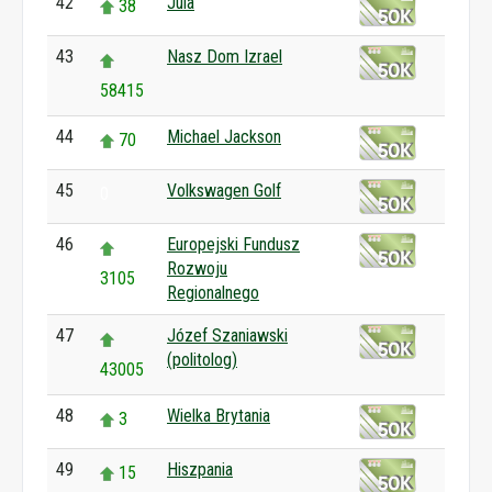
42
Jula
38
43
Nasz Dom Izrael
58415
44
Michael Jackson
70
45
Volkswagen Golf
0
46
Europejski Fundusz
Rozwoju
3105
Regionalnego
47
Józef Szaniawski
(politolog)
43005
48
Wielka Brytania
3
49
Hiszpania
15