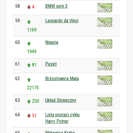
58
BMW serii 3
4
59
Leonardo da Vinci
1169
60
Nigeria
1949
61
Pezet
81
62
Brzostowica Mała
22175
63
Układ Słoneczny
250
64
Lista postaci cyklu
51
Harry Potter
65
Mgławica Kraba