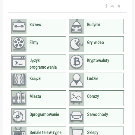
Biznes
Budynki
Filmy
Gry wideo
Języki
Kryptowaluty
programowania
Książki
Ludzie
Miasta
Obrazy
Oprogramowanie
Samochody
Seriale telewizyjne
Sklepy