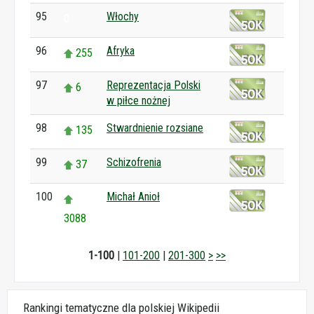
95
Włochy
0
96
Afryka
255
97
Reprezentacja Polski
6
w piłce nożnej
98
Stwardnienie rozsiane
135
99
Schizofrenia
37
100
Michał Anioł
3088
1-100
|
101-200
|
201-300
>
>>
Rankingi tematyczne dla polskiej Wikipedii