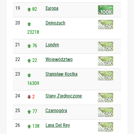
19
Europa
82
20
Deinozuch
23218
21
Londyn
76
22
Województwo
22
23
Stanisław Kostka
16309
24
Stany Zjednoczone
2
25
Czarnogóra
77
26
Lana Del Rey
138