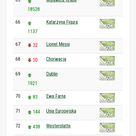
18528
66
Katarzyna Figura
1137
67
Lionel Messi
32
68
Chorwacja
50
69
Dublin
1921
70
Ewa Farna
83
71
Unia Europejska
144
72
Westerplatte
438