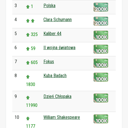
3
Polska
1
4
Clara Schumann
5
Kaliber 44
325
6
II wojna światowa
59
7
Fokus
605
8
Kuba Badach
1830
9
Dzień Chłopaka
11990
10
William Shakespeare
1177