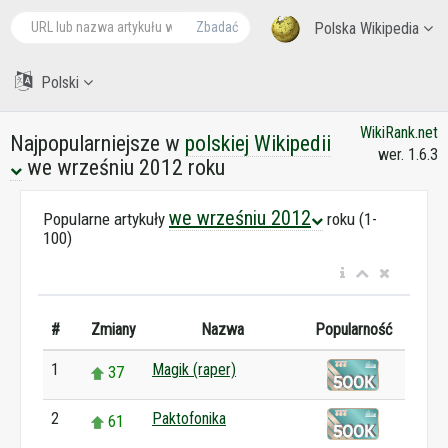
Zbadać
Polska Wikipedia
Polski
WikiRank.net
Najpopularniejsze w
polskiej Wikipedii
wer. 1.6.3
we wrześniu 2012 roku
we wrześniu 2012
Popularne artykuły
roku (1-
100)
#
Zmiany
Nazwa
Popularność
1
Magik (raper)
37
2
Paktofonika
61