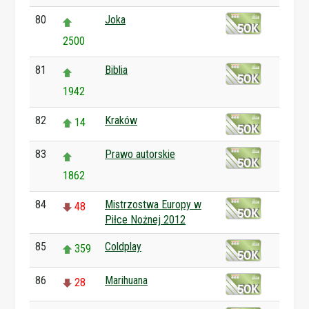
80
Joka
2500
81
Biblia
1942
82
Kraków
14
83
Prawo autorskie
1862
84
Mistrzostwa Europy w
48
Piłce Nożnej 2012
85
Coldplay
359
86
Marihuana
28