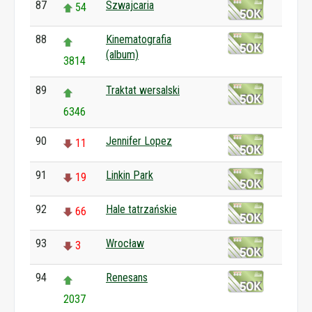
87
Szwajcaria
54
88
Kinematografia
(album)
3814
89
Traktat wersalski
6346
90
Jennifer Lopez
11
91
Linkin Park
19
92
Hale tatrzańskie
66
93
Wrocław
3
94
Renesans
2037