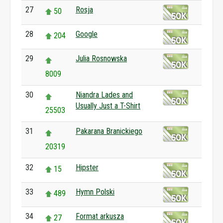
27
Rosja
50
28
Google
204
29
Julia Rosnowska
8009
30
Niandra Lades and
Usually Just a T-Shirt
25503
31
Pakarana Branickiego
20319
32
Hipster
15
33
Hymn Polski
489
34
Format arkusza
27