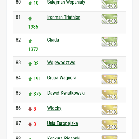
80
Sulejman Wspaniały
10
81
Ironman Triathlon
1986
82
Chada
1372
83
Województwo
32
84
Grupa Wagnera
191
85
Dawid Kwiatkowski
376
86
Włochy
8
87
Unia Europejska
3
88
Konkurs Piosenki