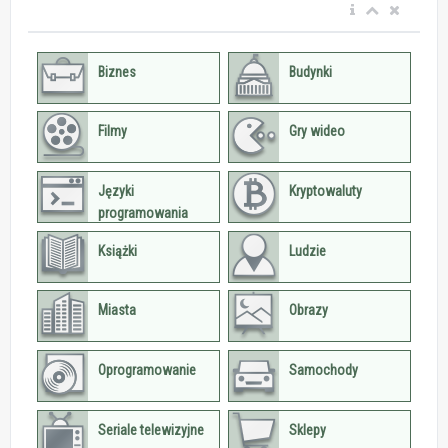
Biznes
Budynki
Filmy
Gry wideo
Języki
Kryptowaluty
programowania
Książki
Ludzie
Miasta
Obrazy
Oprogramowanie
Samochody
Seriale telewizyjne
Sklepy