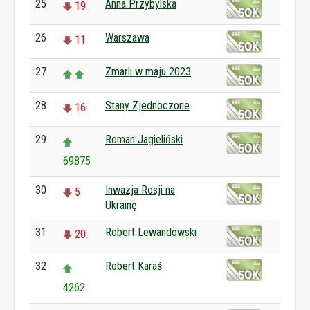
25
Anna Przybylska
19
26
Warszawa
11
27
Zmarli w maju 2023
28
Stany Zjednoczone
16
29
Roman Jagieliński
69875
30
Inwazja Rosji na
5
Ukrainę
31
Robert Lewandowski
20
32
Robert Karaś
4262