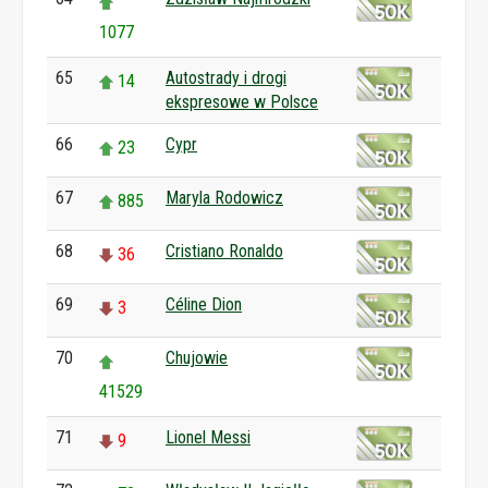
1077
65
Autostrady i drogi
14
ekspresowe w Polsce
66
Cypr
23
67
Maryla Rodowicz
885
68
Cristiano Ronaldo
36
69
Céline Dion
3
70
Chujowie
41529
71
Lionel Messi
9