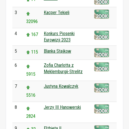
3
Kacper Tekieli
32096
4
Konkurs Piosenki
167
Eurowizji 2023
5
Blanka Stajkow
115
6
Zofia Charlotta z
Meklemburgii-Strelitz
5915
7
Justyna Kowalczyk
5516
8
Jerzy III Hanowerski
2824
9
Elżbieta II