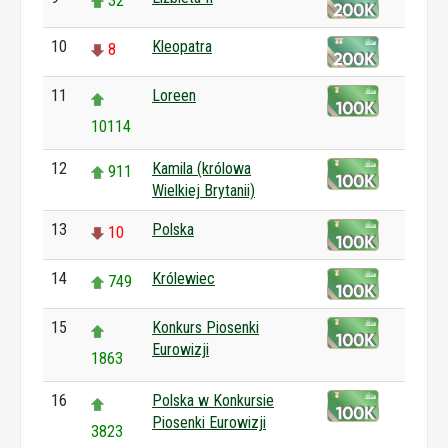
32
10
Kleopatra
8
11
Loreen
10114
12
Kamila (królowa
911
Wielkiej Brytanii)
13
Polska
10
14
Królewiec
749
15
Konkurs Piosenki
Eurowizji
1863
16
Polska w Konkursie
Piosenki Eurowizji
3823