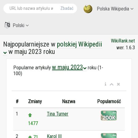
Zbadać
Polska Wikipedia
Polski
WikiRank.net
Najpopularniejsze w
polskiej Wikipedii
wer. 1.6.3
w maju 2023 roku
w maju 2023
Popularne artykuły
roku (1-
100)
#
Zmiany
Nazwa
Popularność
1
Tina Turner
1477
2
Karol III
71