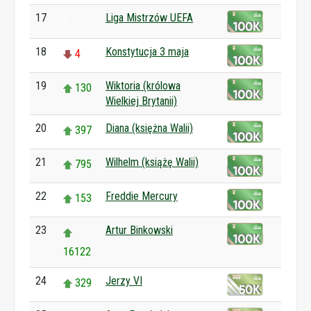
17
Liga Mistrzów UEFA
0
18
Konstytucja 3 maja
4
19
Wiktoria (królowa
130
Wielkiej Brytanii)
20
Diana (księżna Walii)
397
21
Wilhelm (książę Walii)
795
22
Freddie Mercury
153
23
Artur Binkowski
16122
24
Jerzy VI
329