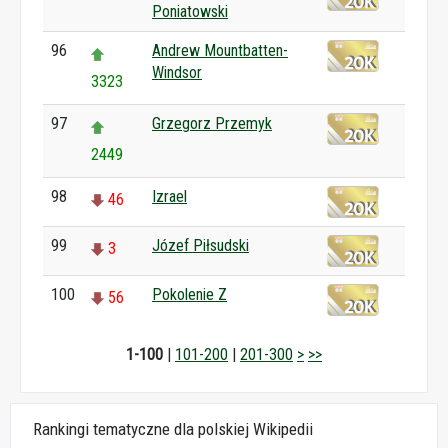
Poniatowski
96
Andrew Mountbatten-
Windsor
3323
97
Grzegorz Przemyk
2449
98
Izrael
46
99
Józef Piłsudski
3
100
Pokolenie Z
56
1-100
|
101-200
|
201-300
>
>>
Rankingi tematyczne dla polskiej Wikipedii