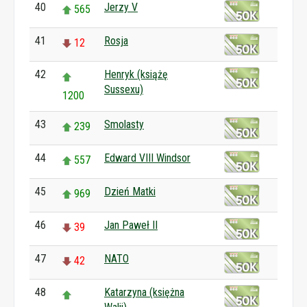
40
Jerzy V
565
41
Rosja
12
42
Henryk (książę
Sussexu)
1200
43
Smolasty
239
44
Edward VIII Windsor
557
45
Dzień Matki
969
46
Jan Paweł II
39
47
NATO
42
48
Katarzyna (księżna