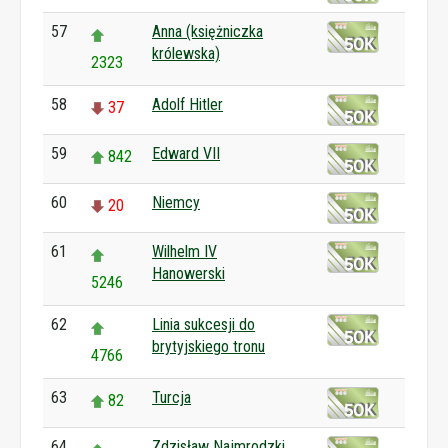
57
Anna (księżniczka
królewska)
2323
58
Adolf Hitler
37
59
Edward VII
842
60
Niemcy
20
61
Wilhelm IV
Hanowerski
5246
62
Linia sukcesji do
brytyjskiego tronu
4766
63
Turcja
82
64
Zdzisław Najmrodzki