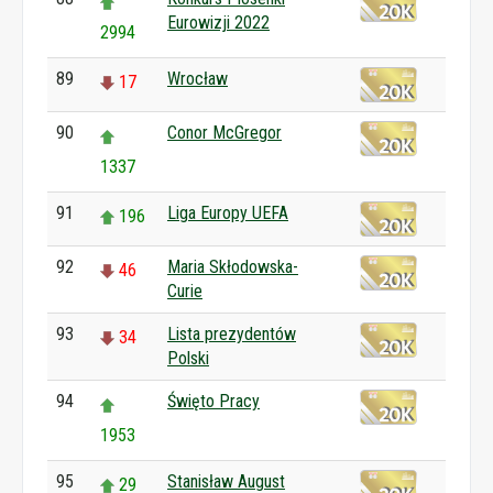
Eurowizji 2022
2994
89
Wrocław
17
90
Conor McGregor
1337
91
Liga Europy UEFA
196
92
Maria Skłodowska-
46
Curie
93
Lista prezydentów
34
Polski
94
Święto Pracy
1953
95
Stanisław August
29