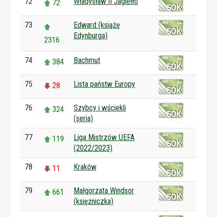
72
Władysław II Jagiełło
72
73
Edward (książę
Edynburga)
2316
74
Bachmut
384
75
Lista państw Europy
28
76
Szybcy i wściekli
324
(seria)
77
Liga Mistrzów UEFA
119
(2022/2023)
78
Kraków
11
79
Małgorzata Windsor
661
(księżniczka)