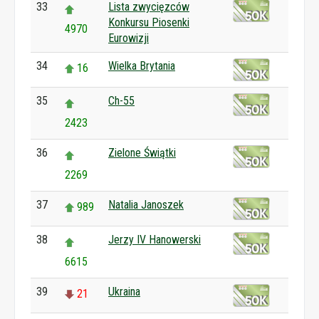
33
Lista zwycięzców
Konkursu Piosenki
4970
Eurowizji
34
Wielka Brytania
16
35
Ch-55
2423
36
Zielone Świątki
2269
37
Natalia Janoszek
989
38
Jerzy IV Hanowerski
6615
39
Ukraina
21