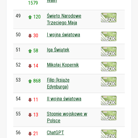
Walii)
1579
49
Święto Narodowe
120
Trzeciego Maja
50
I wojna światowa
30
51
Iga Świątek
58
52
Mikołaj Kopernik
14
53
Filip (książę
868
Edynburga)
54
II wojna światowa
11
55
Stopnie wojskowe w
13
Polsce
56
ChatGPT
21