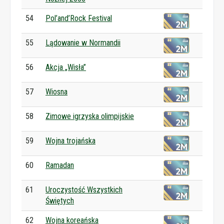
54
Pol’and’Rock Festival
55
Lądowanie w Normandii
56
Akcja „Wisła”
57
Wiosna
58
Zimowe igrzyska olimpijskie
59
Wojna trojańska
60
Ramadan
61
Uroczystość Wszystkich
Świętych
62
Wojna koreańska