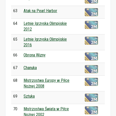
63
Atak na Pearl Harbor
64
Letnie Igrzyska Olimpijskie
2012
65
Letnie Igrzyska Olimpijskie
2016
66
Obrona Wizny
67
Chanuka
68
Mistrzostwa Europy w Piłce
Nożnej 2008
69
Sztuka
70
Mistrzostwa Świata w Piłce
Nożnej 2002