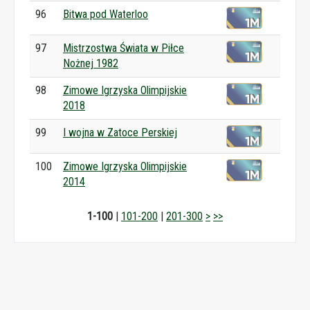
96
Bitwa pod Waterloo
97
Mistrzostwa Świata w Piłce
Nożnej 1982
98
Zimowe Igrzyska Olimpijskie
2018
99
I wojna w Zatoce Perskiej
100
Zimowe Igrzyska Olimpijskie
2014
1-100
|
101-200
|
201-300
>
>>