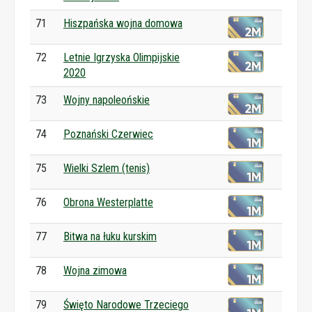
71
Hiszpańska wojna domowa
72
Letnie Igrzyska Olimpijskie
2020
73
Wojny napoleońskie
74
Poznański Czerwiec
75
Wielki Szlem (tenis)
76
Obrona Westerplatte
77
Bitwa na łuku kurskim
78
Wojna zimowa
79
Święto Narodowe Trzeciego