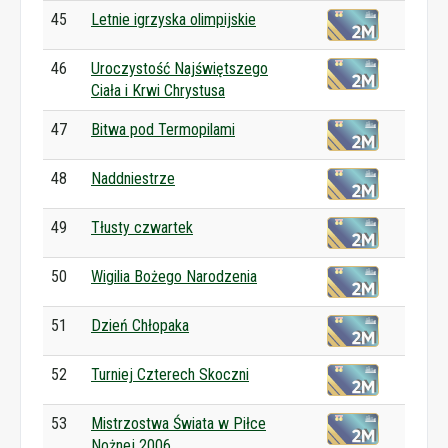
45
Letnie igrzyska olimpijskie
46
Uroczystość Najświętszego
Ciała i Krwi Chrystusa
47
Bitwa pod Termopilami
48
Naddniestrze
49
Tłusty czwartek
50
Wigilia Bożego Narodzenia
51
Dzień Chłopaka
52
Turniej Czterech Skoczni
53
Mistrzostwa Świata w Piłce
Nożnej 2006