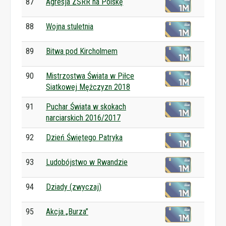
87
Agresja ZSRR na Polskę
88
Wojna stuletnia
89
Bitwa pod Kircholmem
90
Mistrzostwa Świata w Piłce
Siatkowej Mężczyzn 2018
91
Puchar Świata w skokach
narciarskich 2016/2017
92
Dzień Świętego Patryka
93
Ludobójstwo w Rwandzie
94
Dziady (zwyczaj)
95
Akcja „Burza”