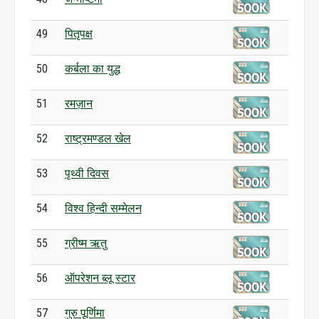
49
पितृपक्ष
50
कर्बला का युद्ध
51
रमज़ान
52
राष्ट्रमण्डल खेल
53
पृथ्वी दिवस
54
विश्व हिन्दी सम्मेलन
55
ग्रीष्म ऋतु
56
ऑपरेशन ब्लू स्टार
57
गुरु पूर्णिमा