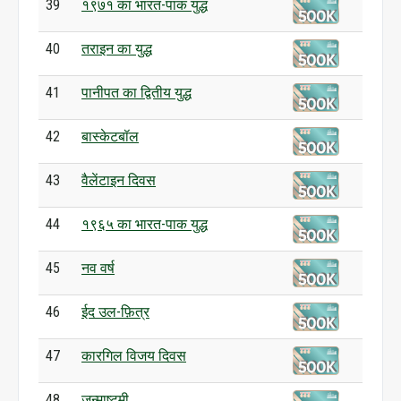
39
१९७१ का भारत-पाक युद्ध
40
तराइन का युद्ध
41
पानीपत का द्वितीय युद्ध
42
बास्केटबॉल
43
वैलेंटाइन दिवस
44
१९६५ का भारत-पाक युद्ध
45
नव वर्ष
46
ईद उल-फ़ित्र
47
कारगिल विजय दिवस
48
जन्माष्टमी