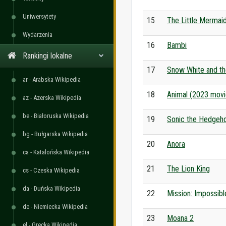
Uniwersytety
15
The Little Mermai
Wydarzenia
16
Bambi
Rankingi lokalne
17
Snow White and t
ar - Arabska Wikipedia
18
Animal (2023 movi
az - Azerska Wikipedia
be - Białoruska Wikipedia
19
Sonic the Hedgeho
bg - Bułgarska Wikipedia
20
Anora
ca - Katalońska Wikipedia
21
The Lion King
cs - Czeska Wikipedia
da - Duńska Wikipedia
22
Mission: Impossibl
de - Niemiecka Wikipedia
23
Moana 2
el - Grecka Wikipedia