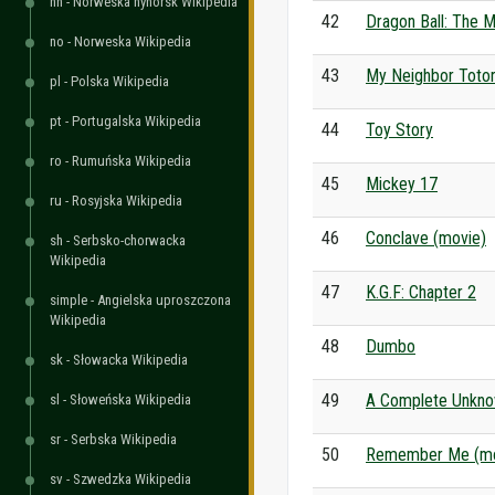
nn - Norweska nynorsk Wikipedia
42
Dragon Ball: The 
no - Norweska Wikipedia
43
My Neighbor Toto
pl - Polska Wikipedia
pt - Portugalska Wikipedia
44
Toy Story
ro - Rumuńska Wikipedia
45
Mickey 17
ru - Rosyjska Wikipedia
46
Conclave (movie)
sh - Serbsko-chorwacka
Wikipedia
47
K.G.F: Chapter 2
simple - Angielska uproszczona
Wikipedia
48
Dumbo
sk - Słowacka Wikipedia
49
A Complete Unkn
sl - Słoweńska Wikipedia
sr - Serbska Wikipedia
50
Remember Me (mo
sv - Szwedzka Wikipedia