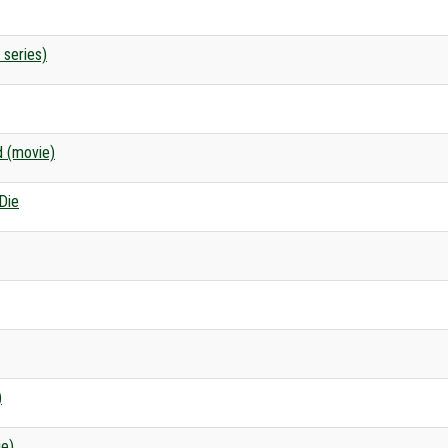
 series)
d (movie)
Die
)
ie)