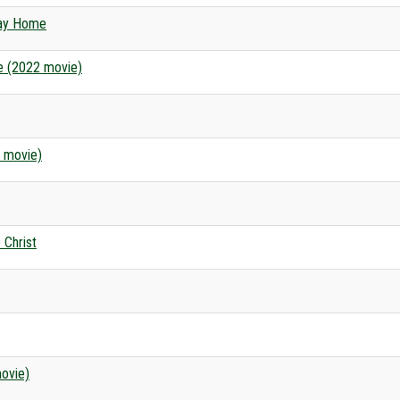
Way Home
se (2022 movie)
5 movie)
 Christ
movie)