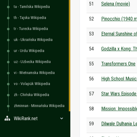
51
Selena (movie)
ta - Tamilska Wikipedia
th - Tajska Wikipedia
52
Pinocchio (1940 m
tr - Turecka Wikipedia
53
Eternal Sunshine o
uk - Ukraińska Wikipedia
54
Godzilla x Kong: 
ur - Urdu Wikipedia
uz - Uzbecka Wikipedia
55
Transformers One
vi - Wietnamska Wikipedia
56
High School Music
vo - Volapük Wikipedia
57
Star Wars Episode
zh - Chińska Wikipedia
zhminnan - Minnańska Wikipedia
58
Mission: Impossib
WikiRank.net
59
Dilwale Dulhania 