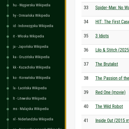
hu - Węgierska Wikipedia
33
Spider-Man: No 
hy - Ormiańska Wikipedia
34
HIT: The First Ca
id - Indonezyjska Wikipedia
35
3 Idiots
it - Włoska Wikipedia
ja - Japońska Wikipedia
36
Lilo & Stitch (202
ka - Gruzińska Wikipedia
37
The Brutalist
kk - Kazachska Wikipedia
ko - Koreańska Wikipedia
38
The Passion of the
la - Łacińska Wikipedia
39
Red One (movie)
lt - Litewska Wikipedia
40
The Wild Robot
ms - Malajska Wikipedia
nl - Niderlandzka Wikipedia
41
Inside Out (2015 