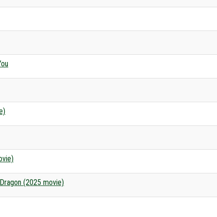
You
e)
ovie)
 Dragon (2025 movie)