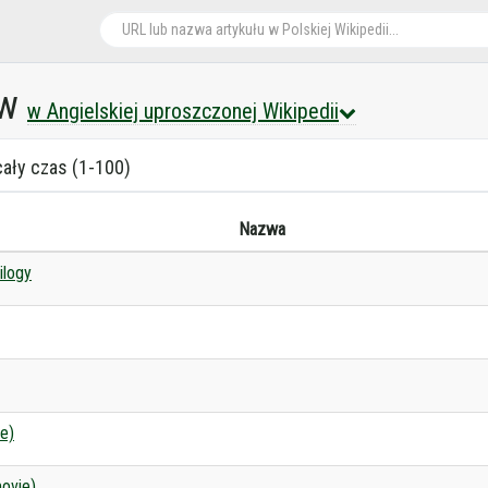
ów
w Angielskiej uproszczonej Wikipedii
cały czas (1-100)
Nazwa
ilogy
e)
ovie)