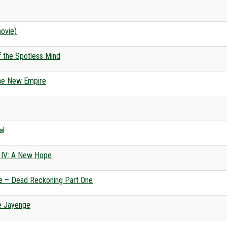
ovie)
f the Spotless Mind
The New Empire
al
 IV: A New Hope
le – Dead Reckoning Part One
Le Jayenge