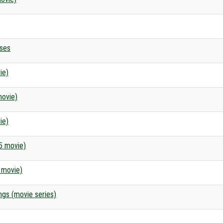
ises
ie)
movie)
ie)
5 movie)
 movie)
ngs (movie series)