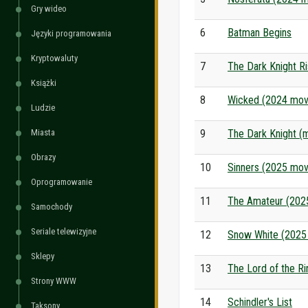
Gry wideo
6
Batman Begins
Języki programowania
Kryptowaluty
7
The Dark Knight R
Książki
8
Wicked (2024 mov
Ludzie
Miasta
9
The Dark Knight (
Obrazy
10
Sinners (2025 mov
Oprogramowanie
11
The Amateur (202
Samochody
Seriale telewizyjne
12
Snow White (2025
Sklepy
13
The Lord of the Ri
Strony WWW
14
Schindler's List
Taksony