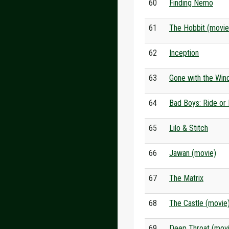
60
Finding Nemo
61
The Hobbit (movie
62
Inception
63
Gone with the Win
64
Bad Boys: Ride or 
65
Lilo & Stitch
66
Jawan (movie)
67
The Matrix
68
The Castle (movie
69
Deep Throat (mov