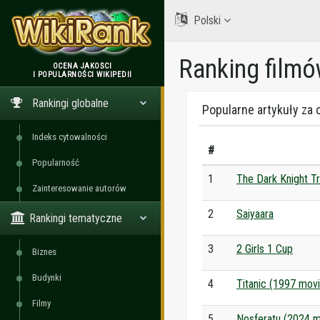
Polski
Ranking film
OCENA JAKOŚCI
I POPULARNOŚCI WIKIPEDII
WikiRank
Rankingi globalne
Popularne artykuły za 
Indeks cytowalności
#
Popularność
1
The Dark Knight Tr
Zainteresowanie autorów
2
Saiyaara
Rankingi tematyczne
3
2 Girls 1 Cup
Biznes
Budynki
4
Titanic (1997 movi
Filmy
5
Nosferatu (2024 m