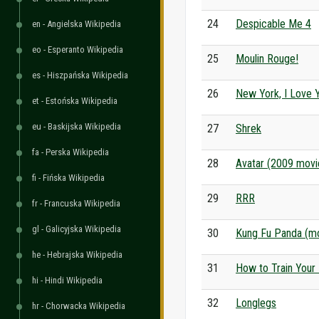
24
Despicable Me 4
en - Angielska Wikipedia
eo - Esperanto Wikipedia
25
Moulin Rouge!
es - Hiszpańska Wikipedia
26
New York, I Love 
et - Estońska Wikipedia
eu - Baskijska Wikipedia
27
Shrek
fa - Perska Wikipedia
28
Avatar (2009 movi
fi - Fińska Wikipedia
29
RRR
fr - Francuska Wikipedia
gl - Galicyjska Wikipedia
30
Kung Fu Panda (m
he - Hebrajska Wikipedia
31
How to Train Your
hi - Hindi Wikipedia
32
Longlegs
hr - Chorwacka Wikipedia