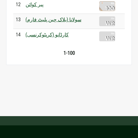
12
پیر کوائن
13
سولانا (بلاک چین پلیٹ فارم)
14
کارڈانو (کرپٹوکرنسی)
1-100
Ufamy jakości Wikipedii