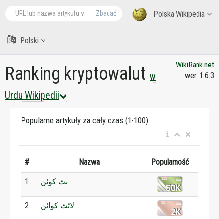
Zbadać
Polska Wikipedia
Polski
WikiRank.net
Ranking kryptowalut
w
wer. 1.6.3
Urdu Wikipedii
Popularne artykuły za cały czas (1-100)
#
Nazwa
Popularność
1
بٹ کوئن
2
لائٹ کوائن