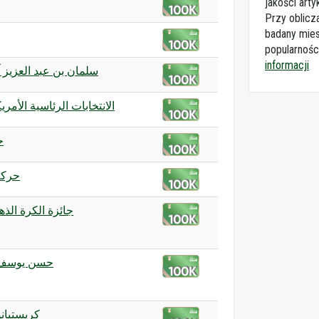
jakości arty
Przy oblicz
badany mies
popularnośc
informacji
سلمان بن عبد العزيز 
الانتخابات الرئاسية الأمريكية 
ح
حرك
جائزة الكرة الذهبية 
حسن يوسف)
كريستيانو