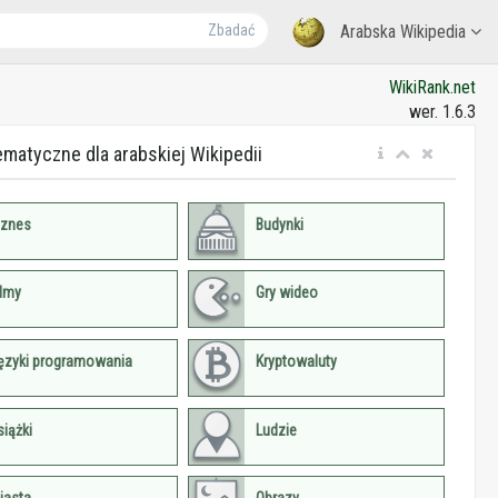
Zbadać
Arabska Wikipedia
WikiRank.net
wer. 1.6.3
ematyczne dla arabskiej Wikipedii
iznes
Budynki
ilmy
Gry wideo
ęzyki programowania
Kryptowaluty
siążki
Ludzie