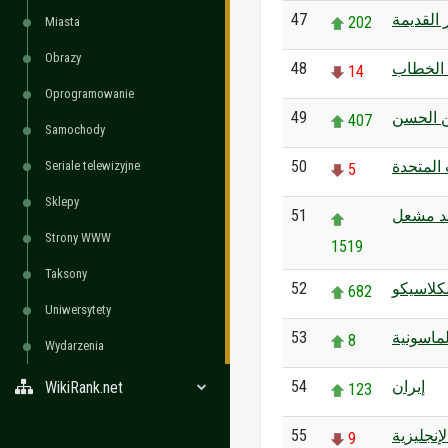
47
القديمة
202
Miasta
Obrazy
48
 الخطاب
14
Oprogramowanie
49
 الحسن
407
Samochody
50
 المتحدة
Seriale telewizyjne
5
Sklepy
51
د مشعل
Strony WWW
1519
Taksony
52
لكلاسيكو
682
Uniwersytety
53
لماسونية
8
Wydarzenia
54
إيران
WikiRank.net
123
55
لإنجليزية
9