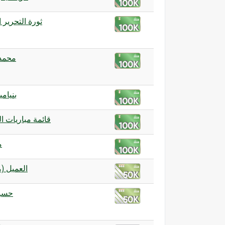
ثورة التحرير ا
محمد 
بنيامي
قائمة مباريات ا
م
العميل)
حسي