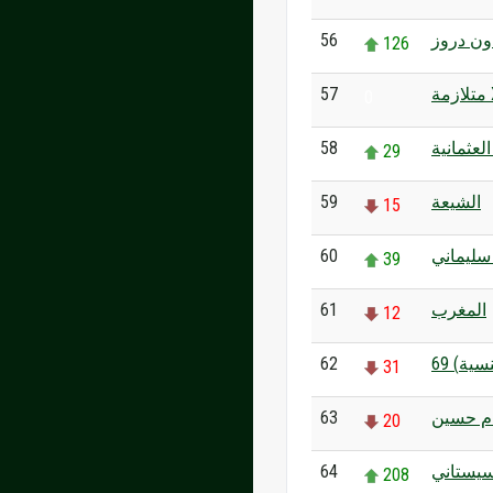
56
ن دروز
126
57
ة
0
58
العثمانية
29
59
الشيعة
15
60
سليماني
39
61
المغرب
12
62
31
63
م حسين
20
64
سيستاني
208