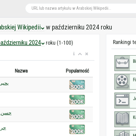
abskiej Wikipedii
w październiku 2024 roku
aździerniku 2024
Rankingi t
roku (1-100)
B
Nazwa
Popularność
F
يحيى
J
حسن ن
K
حرب