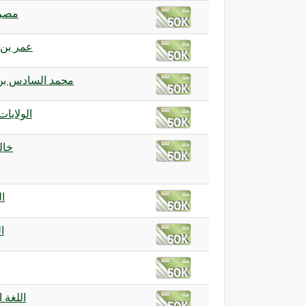
مصر 
عمر بن
محمد السادس بن
الولايات
خال
ا
ا
اللغة ا