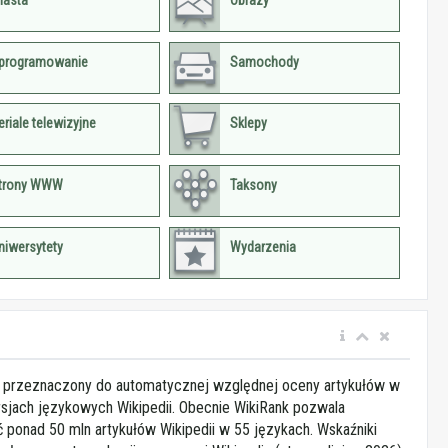
iasta
Obrazy
programowanie
Samochody
eriale telewizyjne
Sklepy
trony WWW
Taksony
niwersytety
Wydarzenia
t przeznaczony do automatycznej względnej oceny artykułów w
sjach językowych Wikipedii. Obecnie WikiRank pozwala
ponad 50 mln artykułów Wikipedii w 55 językach. Wskaźniki