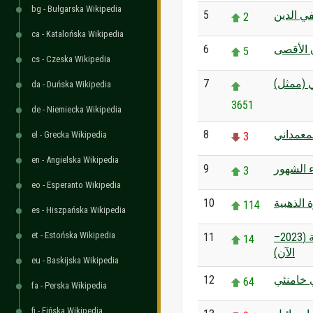
bg - Bułgarska Wikipedia
5
 الدين
2
ca - Katalońska Wikipedia
6
 الأقصى
5
cs - Czeska Wikipedia
7
 (ممثل
da - Duńska Wikipedia
3651
de - Niemiecka Wikipedia
8
عمداني
el - Grecka Wikipedia
3
en - Angielska Wikipedia
9
 الشهور
3
eo - Esperanto Wikipedia
10
 الذهبية
114
es - Hiszpańska Wikipedia
et - Estońska Wikipedia
11
الحرب الفلسطينية الإسرائيلية (2023–
14
الآن)
eu - Baskijska Wikipedia
12
 خامنئي
64
fa - Perska Wikipedia
fi - Fińska Wikipedia