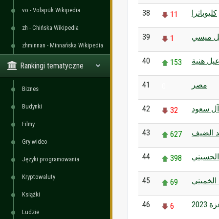
vo - Volapük Wikipedia
38
كليوباترا
11
zh - Chińska Wikipedia
39
يل ميسي
1
zhminnan - Minnańska Wikipedia
40
يل هنية
153
Rankingi tematyczne
41
مصر
0
Biznes
Budynki
42
 آل سعود
32
Filmy
43
 الضيف
627
Gry wideo
44
الحسيني
398
Języki programowania
Kryptowaluty
45
 الخميني
69
Książki
46
 2023
6
Ludzie