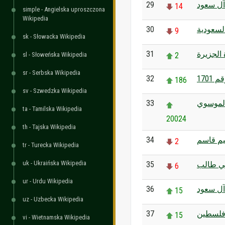
29
آل سعود
14
simple - Angielska uproszczona
Wikipedia
30
لسعودية
9
sk - Słowacka Wikipedia
31
 الجزيرة
sl - Słoweńska Wikipedia
2
sr - Serbska Wikipedia
32
170
186
sv - Szwedzka Wikipedia
33
لموسوي
ta - Tamilska Wikipedia
20024
th - Tajska Wikipedia
34
يم قاسم
2
tr - Turecka Wikipedia
uk - Ukraińska Wikipedia
35
بي طالب
6
ur - Urdu Wikipedia
36
آل سعود
15
uz - Uzbecka Wikipedia
37
لسطين
15
vi - Wietnamska Wikipedia