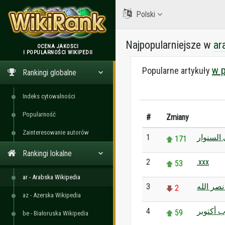
Polski
Najpopularniejsze w
ar
OCENA JAKOŚCI
I POPULARNOŚCI WIKIPEDII
WikiRank
w p
Popularne artykuły
Rankingi globalne
Indeks cytowalności
Popularność
#
Zmiany
Zainteresowanie autorów
1
 السنوار
171
Rankingi lokalne
2
.xxx
53
ar - Arabska Wikipedia
3
صر الله
2
az - Azerska Wikipedia
4
 أكتوبر
59
be - Białoruska Wikipedia