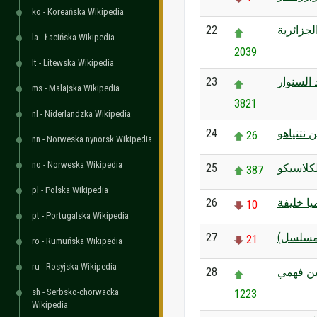
ko - Koreańska Wikipedia
22
لجزائرية
la - Łacińska Wikipedia
2039
lt - Litewska Wikipedia
23
السنوار
ms - Malajska Wikipedia
3821
nl - Niderlandzka Wikipedia
24
ن نتنياهو
26
nn - Norweska nynorsk Wikipedia
no - Norweska Wikipedia
25
لكلاسيكو
387
pl - Polska Wikipedia
26
يا خليفة
10
pt - Portugalska Wikipedia
27
 (مسلسل
21
ro - Rumuńska Wikipedia
ru - Rosyjska Wikipedia
28
ن فهمي
sh - Serbsko-chorwacka
1223
Wikipedia