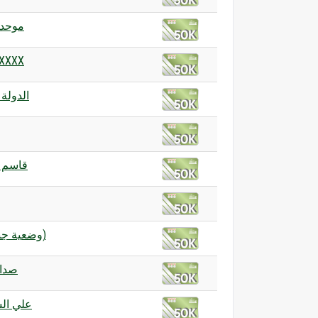
موحدو
متلازم XXXX
الدولة 
قاسم 
69 (وضعية جنسية)
صدا
علي ال