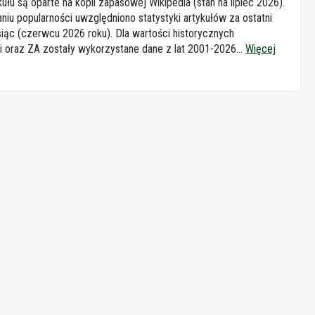
kułu są oparte na kopii zapasowej Wikipedia (stan na lipiec 2026).
aniu popularności uwzględniono statystyki artykułów za ostatni
iąc (czerwcu 2026 roku). Dla wartości historycznych
i oraz ZA zostały wykorzystane dane z lat 2001-2026...
Więcej