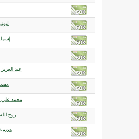
ليون
إسماع
عبد العزيز
محمد
محمد علي 
روح الله
هدنة غزة