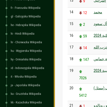
13
إسرائيل
9
fr - Francuska Wikipedia
14
محمد
12
gl - Galicyjska Wikipedia
15
آل سعود
2
he - Hebrajska Wikipedia
hi - Hindi Wikipedia
16
2024
59
hr - Chorwacka Wikipedia
17
زب الله
14
hu - Węgierska Wikipedia
18
ة حماس
147
hy - Ormiańska Wikipedia
id - Indonezyjska Wikipedia
19
2024
it - Włoska Wikipedia
7026
ja - Japońska Wikipedia
20
 (ممثل
ka - Gruzińska Wikipedia
5412
kk - Kazachska Wikipedia
21
 رونالدو
1