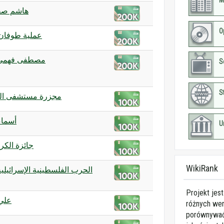
M
هاشم صفي
O
عملية طوفان
مصطفى فهمي)
S
S
مجزرة مستشفى الم
أسماء
U
جائزة الكرة
WikiRank
Projekt jes
علي
różnych wer
porównywać 