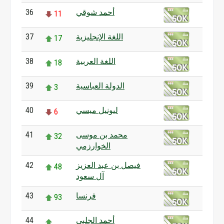
أحمد شوقي
36
11
اللغة الإنجليزية
37
17
اللغة العربية
38
18
الدولة العباسية
39
3
ليونيل ميسي
40
6
محمد بن موسى
41
32
الخوارزمي
فيصل بن عبد العزيز
42
48
آل سعود
فرنسا
43
93
أحمد الجلبي
44