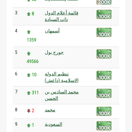
قائمة أعلام الدول
3
8
ذات السيادة
أسمهان
4
1359
جورج بول
5
49566
تنظيم الدولة
6
10
الإسلامية (داعش)
محمد السادس بن
7
311
الحسن
محمد
8
2
السعودية
9
1