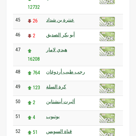
12732
عنترة بن شداد
45
26
أبو بكر الصديق
46
2
هيدي لامار
47
16208
رجب طيب أردوغان
48
764
كرة السلة
49
123
ألبرت أينشتاين
50
2
يوتيوب
51
4
قناة السويس
52
51