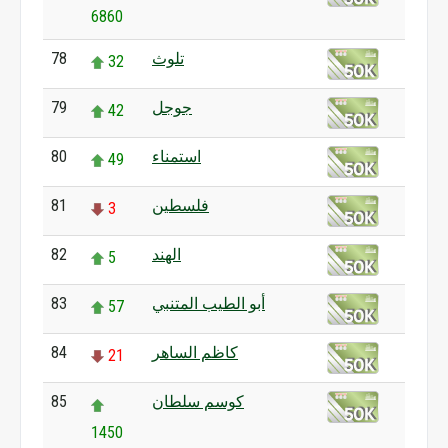
6860
تلوث
78
32
جوجل
79
42
استمناء
80
49
فلسطين
81
3
الهند
82
5
أبو الطيب المتنبي
83
57
كاظم الساهر
84
21
كوسم سلطان
85
1450