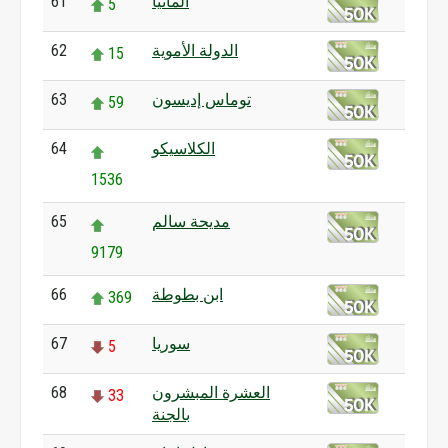
ألمانيا
61
5
الدولة الأموية
62
15
توماس إديسون
63
59
الكلاسيكو
64
1536
مديحة سالم
65
9179
ابن بطوطة
66
369
سوريا
67
5
العشرة المبشرون
68
33
بالجنة