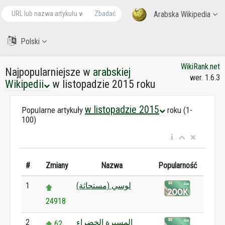
Zbadać
Arabska Wikipedia
Polski
WikiRank.net
Najpopularniejsze w
arabskiej
wer. 1.6.3
Wikipedii
w listopadzie 2015 roku
w listopadzie 2015
Popularne artykuły
roku (1-
100)
#
Zmiany
Nazwa
Popularność
لوسي (مستحاثة)
1
24918
المسيرة الخضراء
2
62