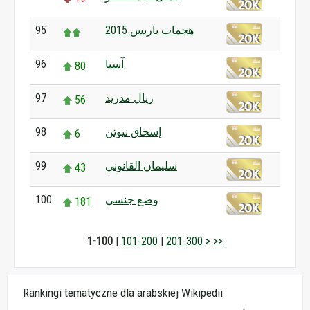
هجمات باريس 2015
95
آسيا
96
80
ريال مدريد
97
56
إسحاق نيوتن
98
6
سليمان القانوني
99
43
وضع جنسي
100
181
1-100
|
101-200
|
201-300
>
>>
Rankingi tematyczne dla arabskiej Wikipedii