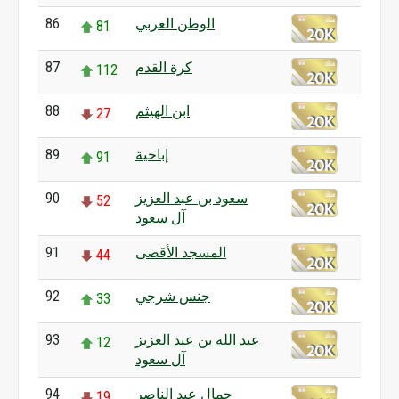
الوطن العربي
86
81
كرة القدم
87
112
ابن الهيثم
88
27
إباحية
89
91
سعود بن عبد العزيز
90
52
آل سعود
المسجد الأقصى
91
44
جنس شرجي
92
33
عبد الله بن عبد العزيز
93
12
آل سعود
جمال عبد الناصر
94
19