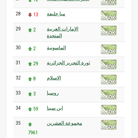
ميا خليفة
28
13
الإمارات العربية
29
2
المتحدة
الماسونية
30
2
ثورة التحرير الجزائرية
31
29
الإسلام
32
8
روسيا
33
3
ابن سينا
34
59
مجموعة العشرين
35
7961