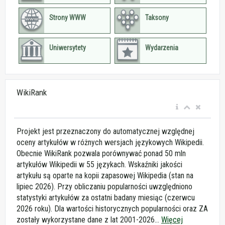
Strony WWW
Taksony
Uniwersytety
Wydarzenia
WikiRank
Projekt jest przeznaczony do automatycznej względnej
oceny artykułów w różnych wersjach językowych Wikipedii.
Obecnie WikiRank pozwala porównywać ponad 50 mln
artykułów Wikipedii w 55 językach. Wskaźniki jakości
artykułu są oparte na kopii zapasowej Wikipedia (stan na
lipiec 2026). Przy obliczaniu popularności uwzględniono
statystyki artykułów za ostatni badany miesiąc (czerwcu
2026 roku). Dla wartości historycznych popularności oraz ZA
zostały wykorzystane dane z lat 2001-2026...
Więcej