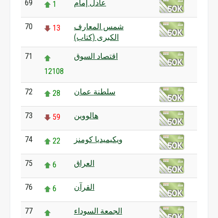
عادل إمام
69
1
شمس المعارف
70
13
الكبرى (كتاب)
اقتصاد السوق
71
12108
سلطنة عمان
72
28
هالووين
73
59
ويكيميديا كومنز
74
22
العراق
75
6
القرآن
76
6
الجمعة السوداء
77