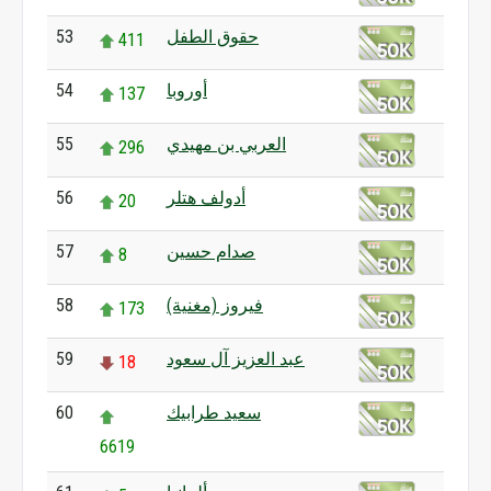
حقوق الطفل
53
411
أوروبا
54
137
العربي بن مهيدي
55
296
أدولف هتلر
56
20
صدام حسين
57
8
فيروز (مغنية)
58
173
عبد العزيز آل سعود
59
18
سعيد طرابيك
60
6619