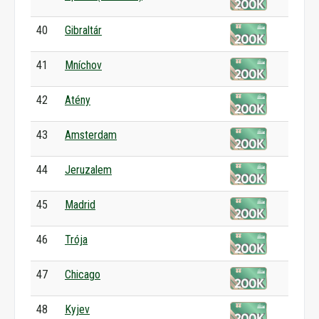
40
Gibraltár
41
Mníchov
42
Atény
43
Amsterdam
44
Jeruzalem
45
Madrid
46
Trója
47
Chicago
48
Kyjev