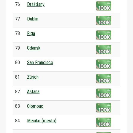
76
Drážďany
77
Dublin
78
Riga
79
Gdansk
80
San Francisco
81
Zürich
82
Astana
83
Olomouc
84
Mexiko (mesto)