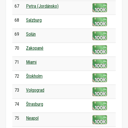
67
Petra (Jordánsko)
68
Salzburg
69
Solún
70
Zakopané
71
Miami
72
Štokholm
73
Volgograd
74
Štrasburg
75
Neapol