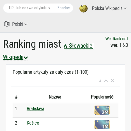
Zbadać
Polska Wikipedia
Polski
WikiRank.net
Ranking miast
w Słowackiej
wer. 1.6.3
Wikipedii
Popularne artykuły za cały czas (1-100)
#
Nazwa
Popularność
1
Bratislava
2
Košice