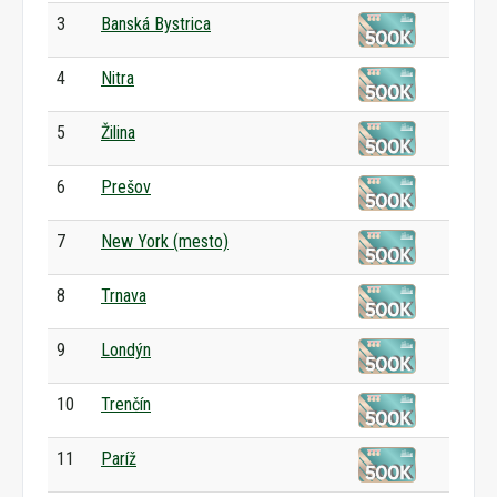
3
Banská Bystrica
4
Nitra
5
Žilina
6
Prešov
7
New York (mesto)
8
Trnava
9
Londýn
10
Trenčín
11
Paríž