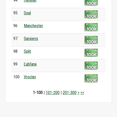
94
Helsinki
95
Soul
96
Manchester
97
Sarajevo
98
Split
99
Ľubľana
100
Vroclav
1-100
|
101-200
|
201-300
>
>>