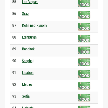
85
Las Vegas
86
Graz
87
Kolín nad Rýnom
88
Edinburgh
89
Bangkok
90
Šanghaj
91
Lisabon
92
Macao
93
Sofia