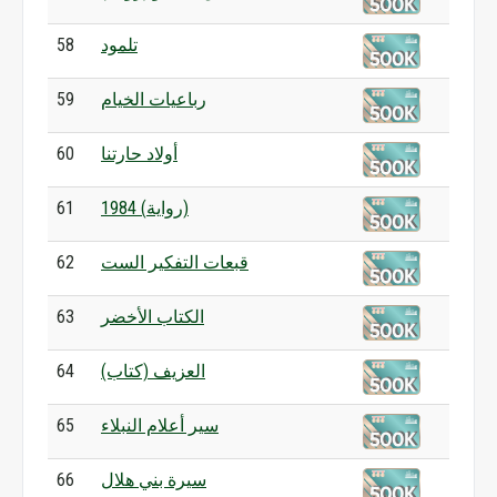
تلمود
58
رباعيات الخيام
59
أولاد حارتنا
60
1984 (رواية)
61
قبعات التفكير الست
62
الكتاب الأخضر
63
العزيف (كتاب)
64
سير أعلام النبلاء
65
سيرة بني هلال
66