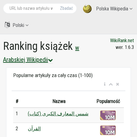
Zbadać
Polska Wikipedia
Polski
WikiRank.net
Ranking książek
w
wer. 1.6.3
Arabskiej Wikipedii
Popularne artykuły za cały czas (1-100)
#
Nazwa
Popularność
شمس المعارف الكبرى (كتاب)
1
القرآن
2