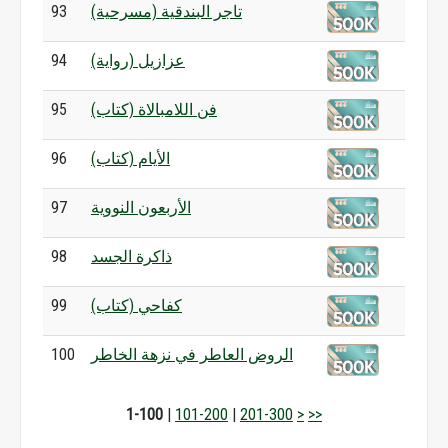
تاجر البندقية (مسرحية)
93
عزازيل (رواية)
94
فن اللامبالاة (كتاب)
95
الأيام (كتاب)
96
الأربعون النووية
97
ذاكرة الجسد
98
كفاحي (كتاب)
99
الروض العاطر في نزهة الخاطر
100
1-100
|
101-200
|
201-300
>
>>