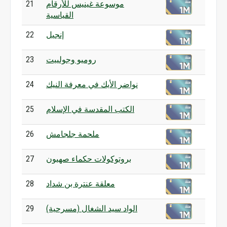
موسوعة غينيس للأرقام
21
القياسية
إنجيل
22
روميو وجولييت
23
نواضر الأيك في معرفة النيك
24
الكتب المقدسة في الإسلام
25
ملحمة جلجامش
26
بروتوكولات حكماء صهيون
27
معلقة عنترة بن شداد
28
الواد سيد الشغال (مسرحية)
29