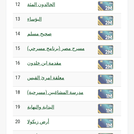
الخالدون المئة
12
البؤساء
13
صحيح مسلم
14
مسرح مصر (برنامج مسرحي)
15
مقدمة ابن خلدون
16
معلقة امرئ القيس
17
مدرسة المشاغبين (مسرحية)
18
البداية والنهاية
19
أرض زيكولا
20