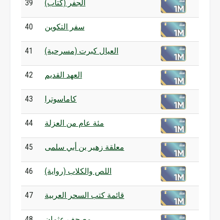
الجفر (كتاب)
39
سفر التكوين
40
العيال كبرت (مسرحية)
41
العهد القديم
42
كاماسوترا
43
مئة عام من العزلة
44
معلقة زهير بن أبي سلمى
45
اللص والكلاب (رواية)
46
قائمة كتب السحر العربية
47
مصحف عثمان
48