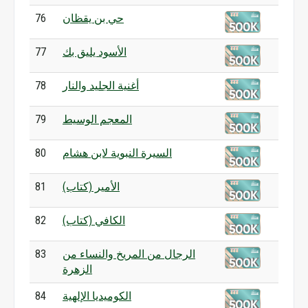
حي بن يقظان
76
الأسود يليق بك
77
أغنية الجليد والنار
78
المعجم الوسيط
79
السيرة النبوية لابن هشام
80
الأمير (كتاب)
81
الكافي (كتاب)
82
الرجال من المريخ والنساء من
83
الزهرة
الكوميديا الإلهية
84