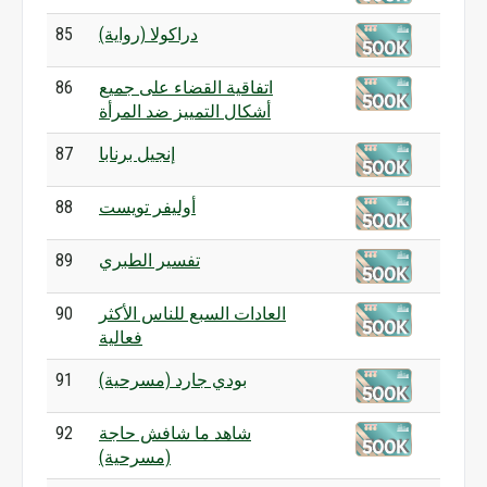
دراكولا (رواية)
85
اتفاقية القضاء على جميع
86
أشكال التمييز ضد المرأة
إنجيل برنابا
87
أوليفر تويست
88
تفسير الطبري
89
العادات السبع للناس الأكثر
90
فعالية
بودي جارد (مسرحية)
91
شاهد ما شافش حاجة
92
(مسرحية)