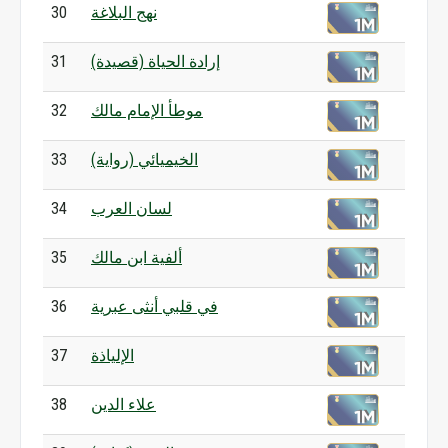
نهج البلاغة
30
إرادة الحياة (قصيدة)
31
موطأ الإمام مالك
32
الخيميائي (رواية)
33
لسان العرب
34
ألفية ابن مالك
35
في قلبي أنثى عبرية
36
الإلياذة
37
علاء الدين
38