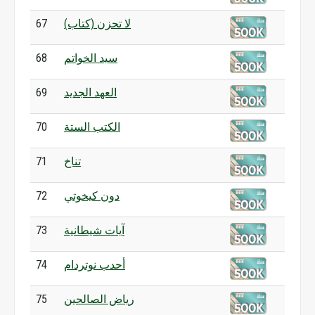
لا تحزن (كتاب)
67
سيد الخواتم
68
العهد الجديد
69
الكتب الستة
70
تناخ
71
دون كيخوتي
72
آيات شيطانية
73
أحدب نوتردام
74
رياض الصالحين
75